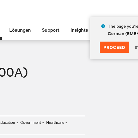
The page you're
Lösungen
Support
Insights
Über Vertiv
German (EME
PROCEED
S
400A)
Education
Government
Healthcare