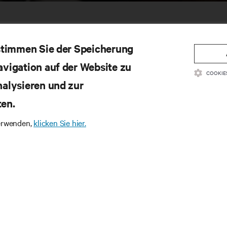
 stimmen Sie der Speicherung
avigation auf der Website zu
COOKIE
nalysieren und zur
ten.
SSOURCEN
SUPPORT
verwenden,
klicken Sie hier.
oduktdokumentation
Technischer Support
litätsrichtlinie und Zertifizierungen
Software-/Firmware-Updates
lgemeine Geschäftsbedingungen für den
Supportanfrage stellen
trieb
Feedback geben
rantieinformationen
Ansprechpartner
tente
Produktregistrierung
temap
Informations- und Produktsic
Ein Sicherheitsproblem meld