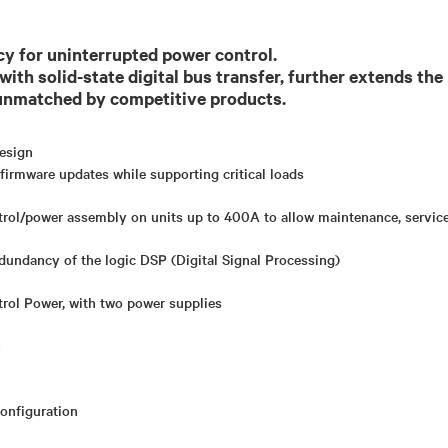
cy for uninterrupted power control.
with solid-state digital bus transfer, further extends th
 unmatched by competitive products.
design
firmware updates while supporting critical loads
ntrol/power assembly on units up to 400A to allow maintenance, service
Redundancy of the logic DSP (Digital Signal Processing)
trol Power, with two power supplies
n
configuration