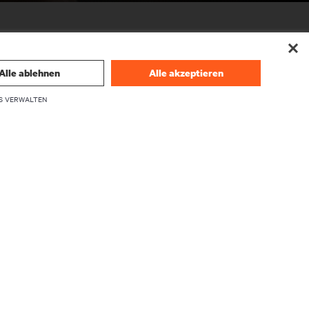
Alle ablehnen
Alle akzeptieren
S VERWALTEN
UNTERNEHMEN
Über Vertiv
Führungskräfte
Karriere
Investor Relations
Ethik und Compliance
Ihre Datenschutzoptionen
herheit
Datenschutzhinweise
en