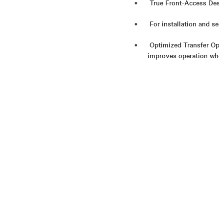
True Front-Access Desi
For installation and se
Optimized Transfer Op
improves operation whe