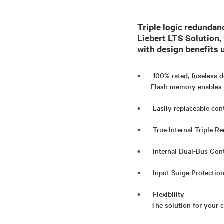
Triple logic redundan
Liebert LTS Solution, 
with design benefits
100% rated, fuseless 
Flash memory enables 
Easily replaceable co
True Internal Triple 
Internal Dual-Bus Con
Input Surge Protectio
Flexibility
The solution for your 