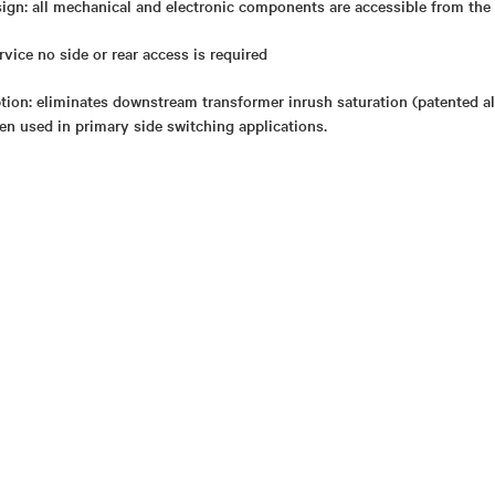
gn: all mechanical and electronic components are accessible from the f
rvice no side or rear access is required
tion: eliminates downstream transformer inrush saturation (patented al
n used in primary side switching applications.