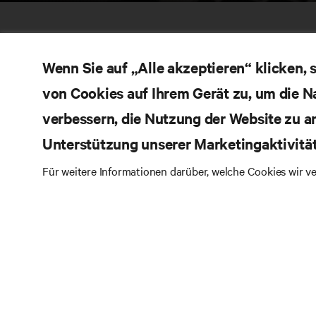
Wenn Sie auf „Alle akzeptieren“ klicken,
von Cookies auf Ihrem Gerät zu, um die N
verbessern, die Nutzung der Website zu a
Unterstützung unserer Marketingaktivitä
RE
BLEIBEN SIE MIT UNS IN KONTAKT
Für weitere Informationen darüber, welche Cookies wir 
Pr
Instagram
Qua
Al
Nutzungsbedingungen
Impressum
Erklärung zu
Ver
Datenschutz und Cookies
Ga
Toegankelijkheidsverklaring
Pa
©
2026 Vertiv Group Corp. Alle Rechte vorbehalten.
Si