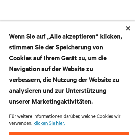
Wenn Sie auf „Alle akzeptieren“ klicken,
stimmen Sie der Speicherung von
Cookies auf Ihrem Gerät zu, um die
Navigation auf der Website zu
Abonnieren Sie unseren Newsletter und erhalten
die neuesten Technologietrends
verbessern, die Nutzung der Website zu
Erhalten Sie regelmäßig Updates zu den wichtigsten
analysieren und zur Unterstützung
Themen der Branche, mit aktuellen Diskussionen
und Einblicken von Experten in das
unserer Marketingaktivitäten.
Rechenzentrums- und Infrastrukturmanagement.
Für weitere Informationen darüber, welche Cookies wir
JETZT ANMELDEN
verwenden,
klicken Sie hier.