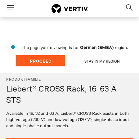
Menu
Op
sea
mod
German (EMEA)
The page you're viewing is for
region.
PROCEED
STAY IN MY REGION
PRODUKTFAMILIE
Liebert® CROSS Rack, 16-63 A
STS
Available in 16, 32 and 63 A, Liebert® CROSS Rack exists in both
high voltage (230 V) and low voltage (120 V), single-phase input
and single-phase output models.