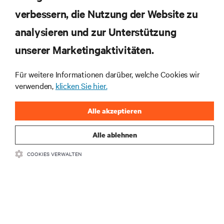
die neuesten Technologietrends
verbessern, die Nutzung der Website zu
Erhalten Sie regelmäßig Updates zu den wichtigsten
analysieren und zur Unterstützung
Themen der Branche, mit aktuellen Diskussionen
und Einblicken von Experten in das
unserer Marketingaktivitäten.
Rechenzentrums- und Infrastrukturmanagement.
Für weitere Informationen darüber, welche Cookies wir
JETZT ANMELDEN
verwenden,
klicken Sie hier.
Alle akzeptieren
Alle ablehnen
COOKIES VERWALTEN
RESSOURCEN
SUPPORT