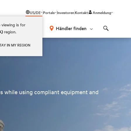
US/DE
Portals
Investoren
Kontakt
Anmeldung
 viewing is for
Händler finden
A)
region.
Search
TAY IN MY REGION
s while using compliant equipment and