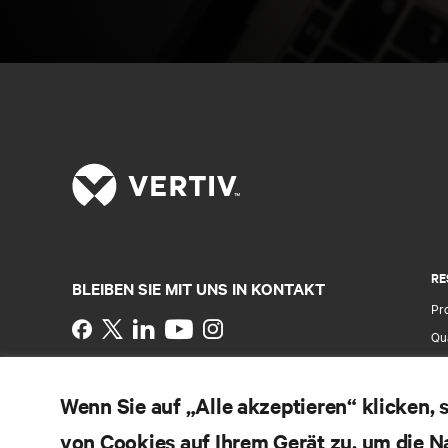
RE
BLEIBEN SIE MIT UNS IN KONTAKT
Pr
Instagram
Qua
Al
Nutzungsbedingungen
Impressum
Erklärung zu
Ver
Wenn Sie auf „Alle akzeptieren“ klicken,
Datenschutz und Cookies
Ga
Toegankelijkheidsverklaring
von Cookies auf Ihrem Gerät zu, um die N
Pa
©
2026 Vertiv Group Corp. Alle Rechte vorbehalten.