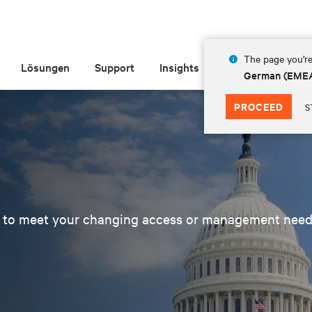
The page you're
Lösungen
Support
Insights
Über Vertiv
German (EME
PROCEED
S
d to meet your changing access or management need