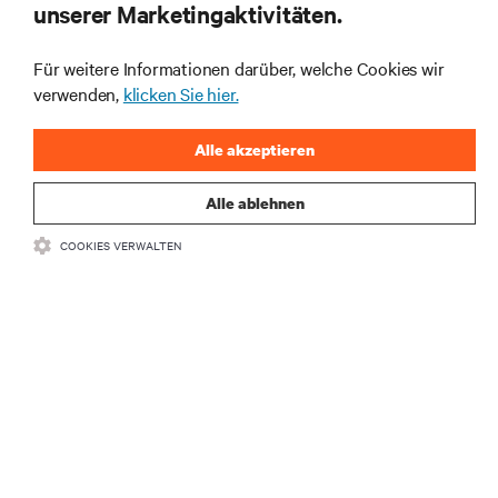
unserer Marketingaktivitäten.
Für weitere Informationen darüber, welche Cookies wir
Abonnieren Sie unseren Newsletter und erhalten
verwenden,
klicken Sie hier.
die neuesten Technologietrends
Erhalten Sie regelmäßig Updates zu den wichtigsten
Alle akzeptieren
Themen der Branche, mit aktuellen Diskussionen
und Einblicken von Experten in das
Rechenzentrums- und Infrastrukturmanagement.
Alle ablehnen
JETZT ANMELDEN
COOKIES VERWALTEN
RESSOURCEN
SUPPORT
UNTERNEHMEN