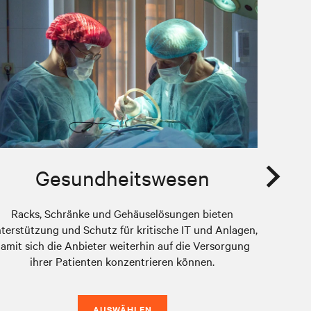
Gesundheitswesen
Racks, Schränke und Gehäuselösungen bieten
Busines
terstützung und Schutz für kritische IT und Anlagen,
in denen
amit sich die Anbieter weiterhin auf die Versorgung
Ihre Ku
ihrer Patienten konzentrieren können.
einen sic
AUSWÄHLEN