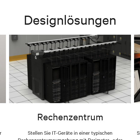
Designlösungen
Rechenzentrum
r
Stellen Sie IT-Geräte in einer typischen
S
Rechenzentrumsumgebung mit Perimeter- oder