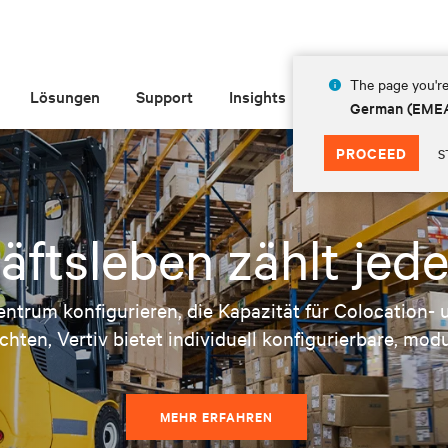
The page you're
Lösungen
Support
Insights
Über Vertiv
German (EME
PROCEED
S
äftsleben zählt jed
entrum konfigurieren, die Kapazität für Colocation-
hten, Vertiv bietet individuell konfigurierbare, mo
MEHR ERFAHREN