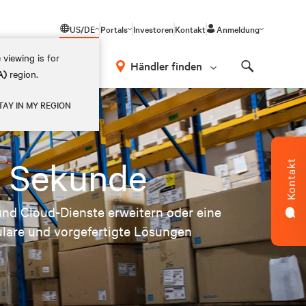
US/DE
Portals
Investoren
Kontakt
Anmeldung
 viewing is for
Händler finden
A)
region.
Search
TAY IN MY REGION
e Sekunde
Kontakt
 und Cloud-Dienste erweitern oder eine
dulare und vorgefertigte Lösungen