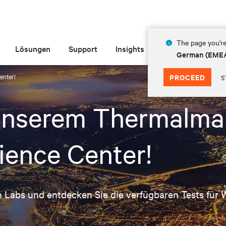
The page you're
Lösungen
Support
Insights
Über Vertiv
German (EME
enter!
PROCEED
S
 unserem Thermalm
ience Center!
 Labs und entdecken Sie die verfügbaren Tests für 