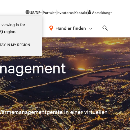
US/DE
Portals
Investoren
Kontakt
Anmeldung
 viewing is for
Händler finden
A)
region.
Search
TAY IN MY REGION
anagement
Wärmemanagementgeräte in einer virtuellen