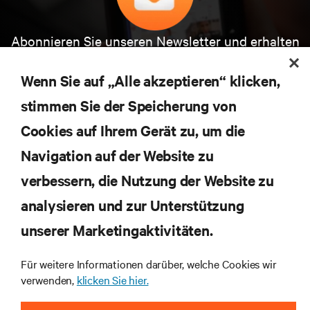
Abonnieren Sie unseren Newsletter und erhalten
die neuesten Technologietrends
Erhalten Sie regelmäßig Updates zu den wichtigsten
Wenn Sie auf „Alle akzeptieren“ klicken,
Themen der Branche, mit aktuellen Diskussionen
stimmen Sie der Speicherung von
und Einblicken von Experten in das
Rechenzentrums- und Infrastrukturmanagement.
Cookies auf Ihrem Gerät zu, um die
JETZT ANMELDEN
Navigation auf der Website zu
verbessern, die Nutzung der Website zu
analysieren und zur Unterstützung
RESSOURCEN
unserer Marketingaktivitäten.
SUPPORT
Für weitere Informationen darüber, welche Cookies wir
verwenden,
klicken Sie hier.
UNTERNEHMEN