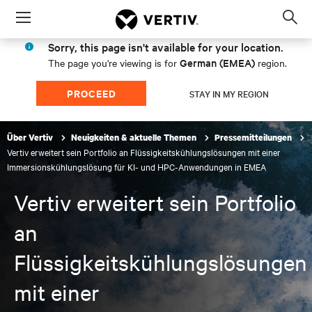
Menu
Op
sea
Sorry, this page isn't available for your location.
mod
German (EMEA)
The page you're viewing is for
region.
PROCEED
STAY IN MY REGION
Über Vertiv
Neuigkeiten & aktuelle Themen
Pressemitteilungen
Vertiv erweitert sein Portfolio an Flüssigkeitskühlungslösungen mit einer
Immersionskühlungslösung für KI- und HPC-Anwendungen in EMEA
Vertiv erweitert sein Portfolio
an
Flüssigkeitskühlungslösungen
mit einer