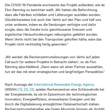
Die COVID-19-Pandemie erschwerte das Projekt außerdem, wie de
Flon Rønning zu berichten weiß: „Wir hatten die Befürchtung,
dass alle Fabriken schließen und Lieferungen ausfallen würden.
Glücklicherweise trat auch hier Vertiv auf den Plan und half uns
unter anderem, indem es die Sendungen verfolgte und dafür
sorgte, dass die Geräte trotz geschlossener Grenzen und
logistischer Herausforderungen reibungslos geliefert wurden.
Wenn Vertiv nicht bei den Transporten geholfen hätte, wäre das
Projekt nicht rechtzeitig fertig geworden.“
„Wir werden die Rechenzentrumslösungen von Vertiv auf jeden
Fall auch für weitere Projekte in Betracht ziehen“, so de Flon
Rønning abschließend. „Denn wenn wir einen Partner auswählen,
tun wir das mit einer strategischen und langfristigen Perspektive.“
Nach Aussage der
International Renewable Energy Agency
(IRENA)
[1]
,
[2]
,
[3]
, spielen Rechenzentren eine Schlüsselrolle bei
der Energiewende, da sie im Epizentrum der technologischen
Innovation, Energieeffizienz, erneuerbaren Energien und der
durch die Digitalisierung ermöglichten Datenwirtschaft stehen.
Rechenzentrumsbetreiber wie Green Mountain können als Vorbild