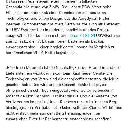
Kaltwasser-Perimetereinheiten mit einer installierten
Gesamtkühlleistung von 5 MW. Die Liebert PCW bietet hohe
Effizienzstandards dank einer Kombination aus neuesten
Technologien und einem Design, das die Aerodynamik aller
internen Komponenten optimiert. Vertiv wurde auch als Lieferant
für USV-Systeme für ein anderes, parallel laufendes Projekt
ausgewählt. Hier kommen mehrere
Liebert® EXL S1
USV-Systeme
zum Einsatz, die mit Lithium-Ionen-Batterien als Backup
ausgerüstet sind – einer langlebigeren Lösung im Vergleich zu
herkömmlichen VRLA-Batteriesystemen.
„Für Green Mountain ist die Nachhaltigkeit der Produkte und der
Lieferanten ein wichtiger Faktor beim Kauf neuer Geräte. Die
Technologien von Vertiv sind die energieeffizientesten, die ich je
gesehen habe. Das wird unsere Gesamtnachhaltigkeit, die
ohnehin schon sehr hoch eingestuft wird, weiter verbessern“,
ergänzt de Flon Rønning. Darüber hinaus sind die Systeme von
Vertiv extrem kompakt. „Unser Rechenzentrum ist in einen Berg
hineingegraben. Wir haben also keine weiteren Räume. Wir können
nicht einfach mehr aus dem Berg heraussprengen, um
zusätzlichen Platz für Rechenzentrumstechnik zu schaffen.“