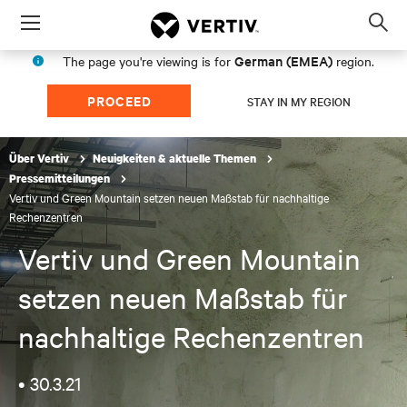
Menu
Op
sea
German (EMEA)
The page you're viewing is for
region.
mod
PROCEED
STAY IN MY REGION
Über Vertiv
Neuigkeiten & aktuelle Themen
Pressemitteilungen
Vertiv und Green Mountain setzen neuen Maßstab für nachhaltige
Rechenzentren
Vertiv und Green Mountain
setzen neuen Maßstab für
nachhaltige Rechenzentren
•
30.3.21