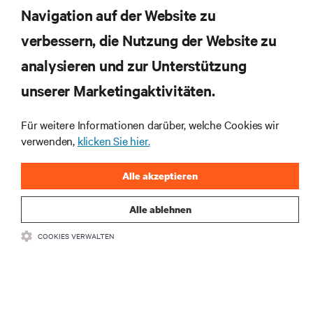
Navigation auf der Website zu
verbessern, die Nutzung der Website zu
RESSOURCEN
analysieren und zur Unterstützung
SUPPORT
unserer Marketingaktivitäten.
Für weitere Informationen darüber, welche Cookies wir
UNTERNEHMEN
verwenden,
klicken Sie hier.
Alle akzeptieren
Alle ablehnen
BLEIBEN SIE MIT UNS IN KONTAKT
COOKIES VERWALTEN
Insta
•
•
Nutzungsbedingungen
Impressum
Erklärung zu Datenschutz und