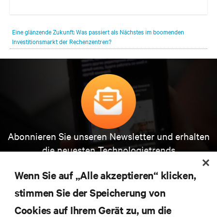
Für ein Colocation-Rechenzentrum, das in einem norwegischen
Berg gebaut und vollständig mit Wasserkraft aus einem
Eine glänzende Zukunft: Was passiert als Nächstes im boomenden
benachbarten Fjord betrieben wird, war die Umsetzung des besten
Investitionsmarkt der Rechenzentren?
energieeffizienten Wärmemanagements notwendig, um weiterhin auf
Nachhaltigkeit zu setzen und gleichzeitig die vorhandene Kapazität
zu erhöhen.
Abonnieren Sie unseren Newsletter und erhalten
die neuesten Technologietrends
Erhalten Sie regelmäßig Updates zu den wichtigsten
Themen der Branche, mit aktuellen Diskussionen
Wenn Sie auf „Alle akzeptieren“ klicken,
und Einblicken von Experten in das
stimmen Sie der Speicherung von
Rechenzentrums- und Infrastrukturmanagement.
Cookies auf Ihrem Gerät zu, um die
JETZT ANMELDEN