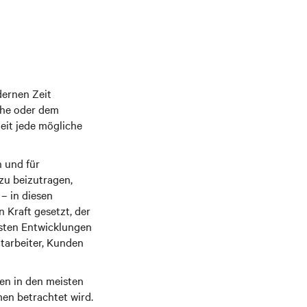
dernen Zeit
che oder dem
Zeit jede mögliche
n und für
azu beizutragen,
– in diesen
 Kraft gesetzt, der
esten Entwicklungen
arbeiter, Kunden
den in den meisten
men betrachtet wird.