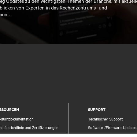
ßig Updates zu den wichtigsten Themen der Branche, mit aktuell
blicken von Experten in das Rechenzentrums- und
ment.
SSOURCEN
SUPPORT
oduktdokumentation
Technischer Support
litätsrichtlinie und Zertifizierungen
Software-/Firmware-Updates
lgemeine Geschäftsbedingungen für den
Supportanfrage stellen