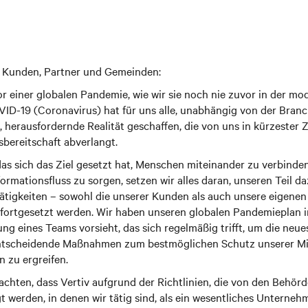
 Kunden, Partner und Gemeinden:
r einer globalen Pandemie, wie wir sie noch nie zuvor in der mo
ID-19 (Coronavirus) hat für uns alle, unabhängig von der Bran
, herausfordernde Realität geschaffen, die von uns in kürzester 
fsbereitschaft abverlangt.
as sich das Ziel gesetzt hat, Menschen miteinander zu verbinde
formationsfluss zu sorgen, setzen wir alles daran, unseren Teil d
ätigkeiten – sowohl die unserer Kunden als auch unsere eigenen 
 fortgesetzt werden. Wir haben unseren globalen Pandemieplan in
ng eines Teams vorsieht, das sich regelmäßig trifft, um die neu
ntscheidende Maßnahmen zum bestmöglichen Schutz unserer Mit
 zu ergreifen.
eachten, dass Vertiv aufgrund der Richtlinien, die von den Behör
t werden, in denen wir tätig sind, als ein wesentliches Unterneh