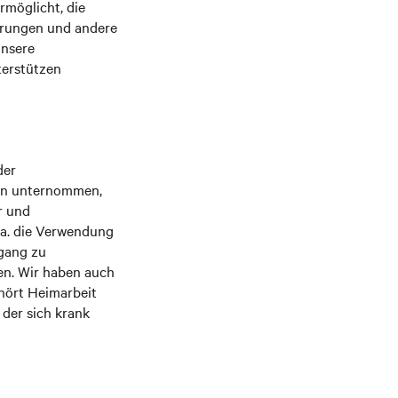
rmöglicht, die
ierungen und andere
unsere
terstützen
der
ten unternommen,
r und
.a. die Verwendung
ugang zu
en. Wir haben auch
hört Heimarbeit
 der sich krank