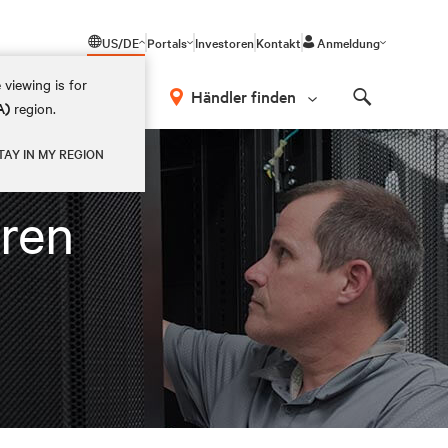
US/DE
Portals
Investoren
Kontakt
Anmeldung
 viewing is for
Händler finden
A)
region.
Search
TAY IN MY REGION
eren