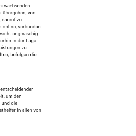
bei wachsenden
u übergehen, von
 darauf zu
rn online, verbunden
erwacht engmaschig
erhin in der Lage
leistungen zu
lten, befolgen die
n entscheidender
eit, um den
n und die
thelfer in allen von