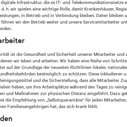
 digitale Infrastruktur, die es IT- und Telekommunikationsnetze e
, d. h. wir spielen eine wichtige Rolle, damit Krankenhäuser, Reg
eistungen, in Betrieb und in Verbindung bleiben. Daher bleiben 
 führen wir den Betrieb weiter und unsere Servicemitarbeiter un
unden.
arbeiter
rität ist die Gesundheit und Sicherheit unserer Mitarbeiter und 
 denen wir leben und arbeiten. Wir haben eine Reihe von Schrit
er auf der Grundlage der neuesten Richtlinien lokaler, nationale
sundheitsbehörden bestmöglich zu schützen. Diese inkludieren u
inigungsmittel und die Sicherstellung, dass alle Mitarbeiter Z
ialien haben, um ihre Arbeitsplätze während des Tages zu reinig
en und Maßnahmen zur physischen Distanz eingeführt. Dazu ge
ie die Empfehlung von „Selbstquarantäne“ für jeden Mitarbeiter,
hen Familienangehörigen hat, das sich krank fühlt.
nden