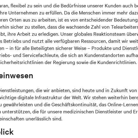
aran, flexibel zu sein und die Bedürfnisse unserer Kunden auch 
hre Unternehmen zu erfüllen. Da die Menschen immer mehr daz
ren Orten aus zu arbeiten, ist es von entscheidender Bedeutung,
rhin sicher zu stellen, dass die wachsende Zahl von Telearbeite
eibt, ihre Arbeit zu erledigen. Unser globales Reaktionsteam üb
s Betriebs und nutzt alle verfügbaren Ressourcen, damit wir weit
n – in für alle Beteiligten sicherer Weise – Produkte und Dienst
triebs- und Servicefachleute, die sich an Kundenstandorten aufha
cherheitsrichtlinien der Regierung sowie die Kundenrichtlinien.
einwesen
enstleistungen, die wir anbieten, sind heute und in Zukunft vo
ichtige digitale Infrastruktur der Welt. Wir stehen weiterhin ber
u gewährleisten und die Geschäftskontinuität, das Online-Lerne
 unterstützen, die für unsere medizinischen Dienstleister und Ers
inschaften unerlässlich sind.
lick