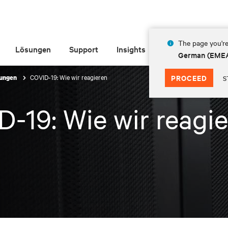
The page you're
Lösungen
Support
Insights
Über Vertiv
German (EME
COVID-19: Wie wir reagieren
PROCEED
lungen
S
-19: Wie wir reagi