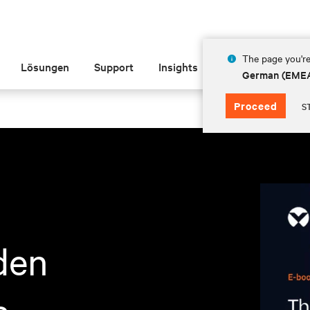
The page you're
Lösungen
Support
Insights
Über Vertiv
German (EME
Proceed
S
den