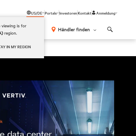
US/DE
Portals
Investoren
Kontakt
Anmeldung
 viewing is for
Händler finden
A)
region.
Search
TAY IN MY REGION