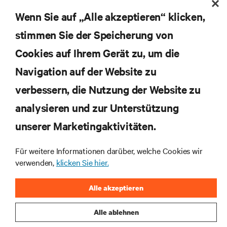
Erhalten Sie regelmäßig Updates zu den wichtigsten
Themen der Branche, mit aktuellen Diskussionen
Wenn Sie auf „Alle akzeptieren“ klicken,
und Einblicken von Experten in das
stimmen Sie der Speicherung von
Rechenzentrums- und Infrastrukturmanagement.
Cookies auf Ihrem Gerät zu, um die
JETZT ANMELDEN
Navigation auf der Website zu
verbessern, die Nutzung der Website zu
RESSOURCEN
analysieren und zur Unterstützung
unserer Marketingaktivitäten.
SUPPORT
Für weitere Informationen darüber, welche Cookies wir
UNTERNEHMEN
verwenden,
klicken Sie hier.
Alle akzeptieren
Alle ablehnen
BLEIBEN SIE MIT UNS IN KONTAKT