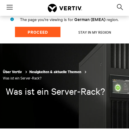
Menu
Op
sea
German (EMEA)
The page you're viewing is for
region.
mod
PROCEED
STAY IN MY REGION
Über Vertiv
Neuigkeiten & aktuelle Themen
Was ist ein Server-Rack?
Was ist ein Server-Rack?