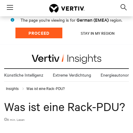
Menu
Op
sea
German (EMEA)
The page you're viewing is for
region.
mod
PROCEED
STAY IN MY REGION
Künstliche Intelligenz
Extreme Verdichtung
Energieautonomi
Insights
Was ist eine Rack-PDU?
Was ist eine Rack-PDU?
8 min. Lesen