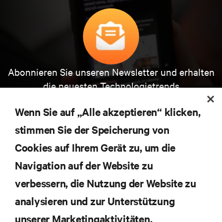
Abonnieren Sie unseren Newsletter und erhalten
die neuesten Technologietrends
Erhalten Sie regelmäßig Updates zu den wichtigsten
Themen der Branche, mit aktuellen Diskussionen
Wenn Sie auf „Alle akzeptieren“ klicken,
und Einblicken von Experten in das
Rechenzentrums- und Infrastrukturmanagement.
stimmen Sie der Speicherung von
Cookies auf Ihrem Gerät zu, um die
JETZT ANMELDEN
Navigation auf der Website zu
verbessern, die Nutzung der Website zu
RESSOURCEN
analysieren und zur Unterstützung
SUPPORT
unserer Marketingaktivitäten.