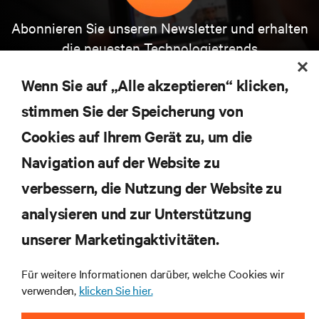
Abonnieren Sie unseren Newsletter und erhalten
die neuesten Technologietrends
Erhalten Sie regelmäßig Updates zu den wichtigsten
Themen der Branche, mit aktuellen Diskussionen
Wenn Sie auf „Alle akzeptieren“ klicken,
und Einblicken von Experten in das
stimmen Sie der Speicherung von
Rechenzentrums- und Infrastrukturmanagement.
Cookies auf Ihrem Gerät zu, um die
JETZT ANMELDEN
Navigation auf der Website zu
verbessern, die Nutzung der Website zu
RESSOURCEN
analysieren und zur Unterstützung
unserer Marketingaktivitäten.
SUPPORT
Für weitere Informationen darüber, welche Cookies wir
UNTERNEHMEN
verwenden,
klicken Sie hier.