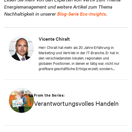
Energiemanagement und weitere Artikel zum Thema
Nachhaltigkeit in unserer
Blog-Serie Eco-Insights
.
Vicente Chiralt
Herr Chiralt hat mehr als 20 Jahre Erfahrung in
Marketing und Vertrieb in der IT-Branche. Er hat in
den verschiedensten lokalen, regionalen und
globalen Positionen, in denen er tätig war, nicht nur
greifbare geschäftliche Erfolge erzielt, sondern
wurde auch von einer führenden IT-Publikation zum
„Marketing Manager of the Year“ nominiert. Bei Vertiv
leitet Herr Chiralt nun die Field und Channel
Marketing Teams in der Region EMEA. In enger
Zusammenarbeit mit den Vertriebs- und
From the Series:
Produktteams bemüht er sich, das Bewusstsein dafür
Verantwortungsvolles Handeln
zu schärfen und Partner und Kunden bei ihrer
Zusammenarbeit mit Vertiv zu unterstützen. Herr
Chiralt ist Absolvent der Universität Alcalá de
Henares in Spanien, wo er Betriebswirtschaft studiert
hat. Außerdem hat er einen Executive MBA von der IE
Business School.