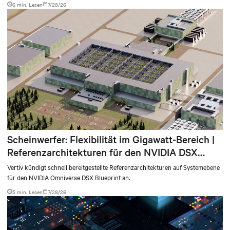
6 min. Lesen
7/28/26
environments.
Scheinwerfer: Flexibilität im Gigawatt-Bereich |
Referenzarchitekturen für den NVIDIA DSX
Blueprint
Vertiv kündigt schnell bereitgestellte Referenzarchitekturen auf Systemebene
für den NVIDIA Omniverse DSX Blueprint an.
5 min. Lesen
7/28/26