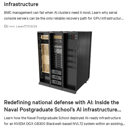
infrastructure
BMC management can fail when AI clusters need it most. Learn why serial
console servers can be the only reliable recovery path for GPU infrastructure
at scale.
2 min. Lesen
7/29/26
Redefining national defense with AI: Inside the
Naval Postgraduate School’s AI infrastructure
deployment
Learn how the Naval Postgraduate School deployed AI-ready infrastructure
for an NVIDIA DGX GB300 Blackwell-based NVL72 system within an existing
facility, creating a repeatable model for high-density, liquid-cooled AI