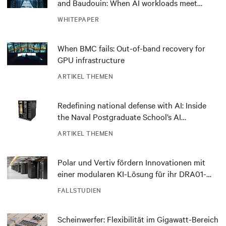
and Baudouin: When AI workloads meet
outdated critical power infrastructure
WHITEPAPER
When BMC fails: Out-of-band recovery for
GPU infrastructure
ARTIKEL THEMEN
Redefining national defense with AI: Inside
the Naval Postgraduate School’s AI
infrastructure deployment
ARTIKEL THEMEN
Polar und Vertiv fördern Innovationen mit
einer modularen KI-Lösung für ihr DRA01-
Rechenzentrum in Norwegen
FALLSTUDIEN
Scheinwerfer: Flexibilität im Gigawatt-Bereich