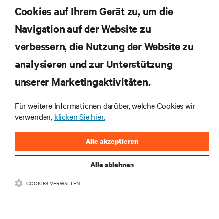
Cookies auf Ihrem Gerät zu, um die
JETZT ANMELDEN
Navigation auf der Website zu
verbessern, die Nutzung der Website zu
RESSOURCEN
analysieren und zur Unterstützung
SUPPORT
unserer Marketingaktivitäten.
Für weitere Informationen darüber, welche Cookies wir
UNTERNEHMEN
verwenden,
klicken Sie hier.
Alle akzeptieren
Alle ablehnen
BLEIBEN SIE MIT UNS IN KONTAKT
COOKIES VERWALTEN
Insta