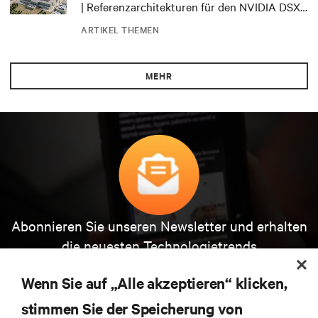
| Referenzarchitekturen für den NVIDIA DSX
Blueprint
ARTIKEL THEMEN
MEHR
Abonnieren Sie unseren Newsletter und erhalten
die neuesten Technologietrends
Erhalten Sie regelmäßig Updates zu den wichtigsten
Themen der Branche, mit aktuellen Diskussionen
Wenn Sie auf „Alle akzeptieren“ klicken,
und Einblicken von Experten in das
stimmen Sie der Speicherung von
Rechenzentrums- und Infrastrukturmanagement.