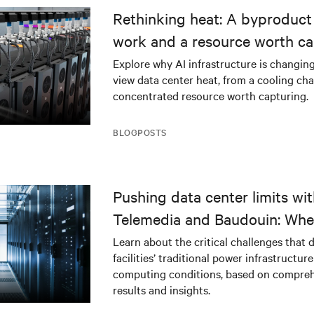
Rethinking heat: A byproduct 
work and a resource worth ca
Explore why AI infrastructure is changin
view data center heat, from a cooling cha
concentrated resource worth capturing.
BLOGPOSTS
Pushing data center limits wi
Telemedia and Baudouin: Whe
workloads meet outdated crit
Learn about the critical challenges that 
facilities’ traditional power infrastructur
infrastructure
computing conditions, based on compreh
results and insights.