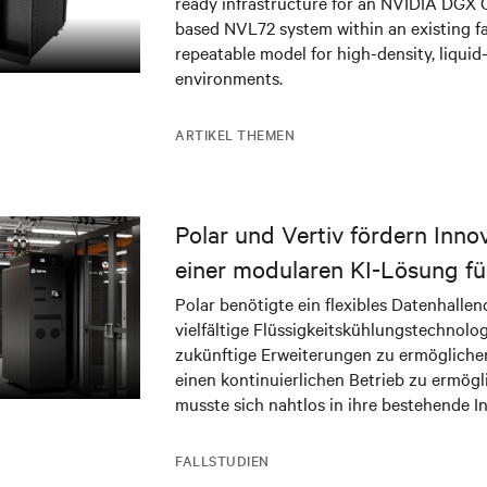
ready infrastructure for an NVIDIA DGX
based NVL72 system within an existing fac
repeatable model for high-density, liquid
environments.
ARTIKEL THEMEN
Polar und Vertiv fördern Inno
einer modularen KI-Lösung fü
Rechenzentrum in Norwegen
Polar benötigte ein flexibles Datenhalle
vielfältige Flüssigkeitskühlungstechnolo
zukünftige Erweiterungen zu ermöglichen
einen kontinuierlichen Betrieb zu ermög
musste sich nahtlos in ihre bestehende In
integrieren und gleichzeitig robuste En
für geschäftskritische KI-Anwendungen be
FALLSTUDIEN