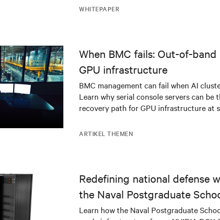
WHITEPAPER
When BMC fails: Out-of-band 
GPU infrastructure
BMC management can fail when AI cluster
Learn why serial console servers can be t
recovery path for GPU infrastructure at s
ARTIKEL THEMEN
Redefining national defense wi
the Naval Postgraduate Schoo
infrastructure deployment
Learn how the Naval Postgraduate Schoo