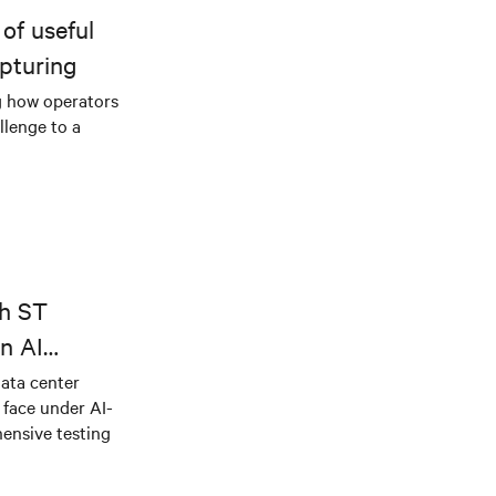
of useful
pturing
g how operators
llenge to a
th ST
n AI
ical power
data center
e face under AI-
ensive testing