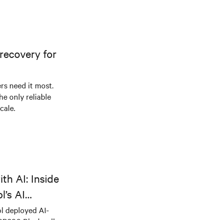
recovery for
s need it most.
he only reliable
cale.
th AI: Inside
l’s AI
l deployed AI-