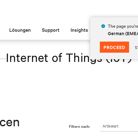
The page you're
Lösungen
Support
Insights
Über Vertiv
German (EME
PROCEED
S
Internet of Things (IoT)
rcen
Artikelart
Filtern nach: