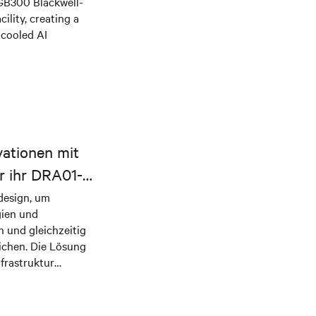
 GB300 Blackwell-
ility, creating a
-cooled AI
vationen mit
r ihr DRA01-
ndesign, um
gien und
 und gleichzeitig
lichen. Die Lösung
frastruktur
ergie und Kühlung
reitstellen.