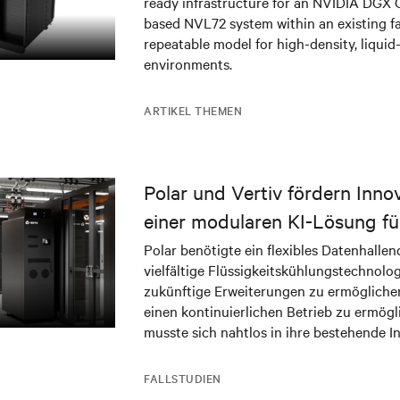
ready infrastructure for an NVIDIA DGX
based NVL72 system within an existing fac
repeatable model for high-density, liquid
environments.
ARTIKEL THEMEN
Polar und Vertiv fördern Inno
einer modularen KI-Lösung fü
Rechenzentrum in Norwegen
Polar benötigte ein flexibles Datenhalle
vielfältige Flüssigkeitskühlungstechnolo
zukünftige Erweiterungen zu ermöglichen
einen kontinuierlichen Betrieb zu ermög
musste sich nahtlos in ihre bestehende In
integrieren und gleichzeitig robuste En
für geschäftskritische KI-Anwendungen be
FALLSTUDIEN