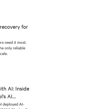
recovery for
s need it most.
he only reliable
cale.
th AI: Inside
l’s AI
l deployed AI-