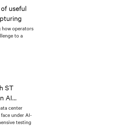
of useful
pturing
g how operators
llenge to a
th ST
n AI
ical power
data center
e face under AI-
ensive testing