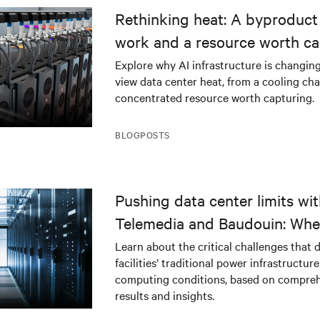
Rethinking heat: A byproduct 
work and a resource worth ca
Explore why AI infrastructure is changin
view data center heat, from a cooling cha
concentrated resource worth capturing.
BLOGPOSTS
Pushing data center limits wi
Telemedia and Baudouin: Whe
workloads meet outdated crit
Learn about the critical challenges that 
facilities’ traditional power infrastructur
infrastructure
computing conditions, based on compreh
results and insights.