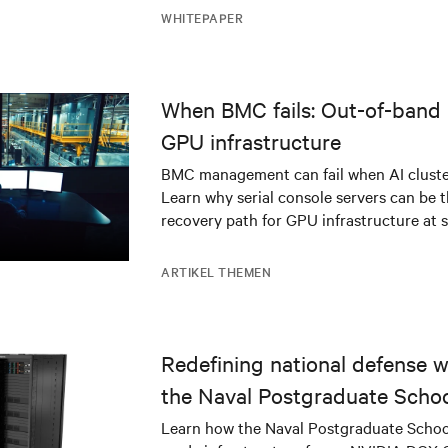
WHITEPAPER
When BMC fails: Out-of-band 
GPU infrastructure
BMC management can fail when AI cluster
Learn why serial console servers can be t
recovery path for GPU infrastructure at s
ARTIKEL THEMEN
Redefining national defense wi
the Naval Postgraduate Schoo
infrastructure deployment
Learn how the Naval Postgraduate Schoo