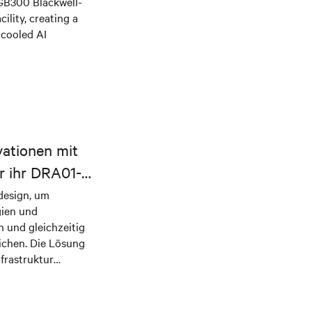
 GB300 Blackwell-
ility, creating a
-cooled AI
vationen mit
r ihr DRA01-
ndesign, um
gien und
 und gleichzeitig
lichen. Die Lösung
frastruktur
ergie und Kühlung
reitstellen.