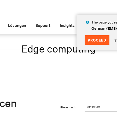
The page you're
Lösungen
Support
Insights
Über Vertiv
German (EME
PROCEED
S
Edge computing
rcen
Artikelart
Filtern nach: