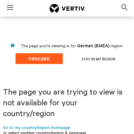
Menu
Op
sea
mod
German (EMEA)
The page you're viewing is for
region.
PROCEED
STAY IN MY REGION
The page you are trying to view is
not available for your
country/region
Go to my country/region homepage
or select another country/region & language