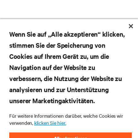
Wenn Sie auf „Alle akzeptieren“ klicken,
stimmen Sie der Speicherung von
Cookies auf Ihrem Gerät zu, um die
Navigation auf der Website zu
verbessern, die Nutzung der Website zu
analysieren und zur Unterstützung
unserer Marketingaktivitäten.
Abonnieren Sie unseren Newsletter und erhalten
Für weitere Informationen darüber, welche Cookies wir
die neuesten Technologietrends
verwenden,
klicken Sie hier.
Erhalten Sie regelmäßig Updates zu den wichtigsten
Themen der Branche, mit aktuellen Diskussionen
und Einblicken von Experten in das