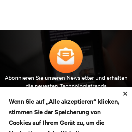
Abonnieren Sie unseren Newsletter und erhalten
die neuesten Technologietrends
Erhalten Sie regelmäßig Updates zu den wichtigsten
Themen der Branche, mit aktuellen Diskussionen
Wenn Sie auf „Alle akzeptieren“ klicken,
und Einblicken von Experten in das
stimmen Sie der Speicherung von
Rechenzentrums- und Infrastrukturmanagement.
Cookies auf Ihrem Gerät zu, um die
JETZT ANMELDEN