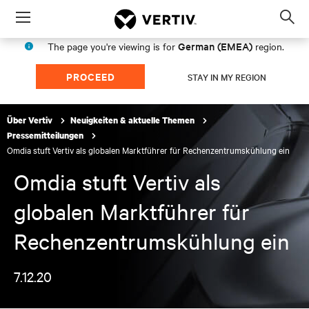
Menu
Op
sea
German (EMEA)
The page you're viewing is for
region.
mod
PROCEED
STAY IN MY REGION
Über Vertiv
Neuigkeiten & aktuelle Themen
Pressemitteilungen
Omdia stuft Vertiv als globalen Marktführer für Rechenzentrumskühlung ein
Omdia stuft Vertiv als
globalen Marktführer für
Rechenzentrumskühlung ein
7.12.20