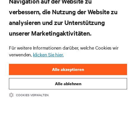
Navigation auf der Website zu
verbessern, die Nutzung der Website zu
RESSOURCEN
analysieren und zur Unterstützung
unserer Marketingaktivitäten.
SUPPORT
Für weitere Informationen darüber, welche Cookies wir
UNTERNEHMEN
verwenden,
klicken Sie hier.
Alle akzeptieren
Alle ablehnen
BLEIBEN SIE MIT UNS IN KONTAKT
COOKIES VERWALTEN
Insta
•
•
Nutzungsbedingungen
Impressum
Erklärung zu Datenschutz und
•
Cookies
Toegankelijkheidsverklaring