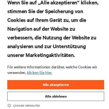
Themen der Branche, mit aktuellen Diskussionen
Wenn Sie auf „Alle akzeptieren“ klicken,
und Einblicken von Experten in das
stimmen Sie der Speicherung von
Rechenzentrums- und Infrastrukturmanagement.
Cookies auf Ihrem Gerät zu, um die
JETZT ANMELDEN
Navigation auf der Website zu
verbessern, die Nutzung der Website zu
RESSOURCEN
analysieren und zur Unterstützung
SUPPORT
unserer Marketingaktivitäten.
Für weitere Informationen darüber, welche Cookies wir
UNTERNEHMEN
verwenden,
klicken Sie hier.
Alle akzeptieren
Alle ablehnen
BLEIBEN SIE MIT UNS IN KONTAKT
COOKIES VERWALTEN