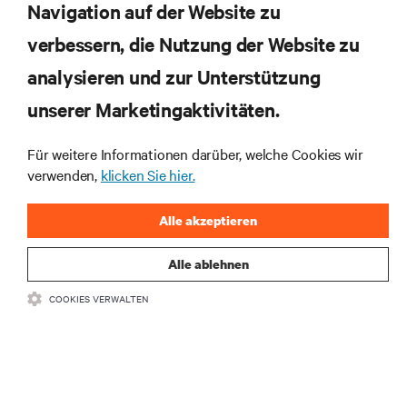
RESSOURCEN
Navigation auf der Website zu
verbessern, die Nutzung der Website zu
SUPPORT
analysieren und zur Unterstützung
unserer Marketingaktivitäten.
UNTERNEHMEN
Für weitere Informationen darüber, welche Cookies wir
verwenden,
klicken Sie hier.
Alle akzeptieren
BLEIBEN SIE MIT UNS IN KONTAKT
Alle ablehnen
Insta
COOKIES VERWALTEN
•
•
Nutzungsbedingungen
Impressum
Erklärung zu Datenschutz und
•
Cookies
Toegankelijkheidsverklaring
©
2026 Vertiv Group Corp. Alle Rechte vorbehalten.