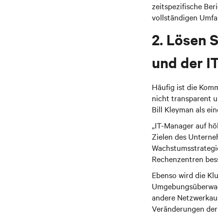
zeitspezifische Ber
vollständigen Umfa
2. Lösen 
und der I
Häufig ist die Kom
nicht transparent 
Bill Kleyman als ei
„IT-Manager auf hö
Zielen des Unterne
Wachstumsstrategi
Rechenzentren bess
Ebenso wird die Kl
Umgebungsüberwachu
andere Netzwerkaus
Veränderungen der 