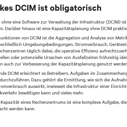
rkes DCIM ist obligatorisch
ohne eine Software zur Verwaltung der Infrastruktur (DCIM) is
m. Darüber hinaus ist eine Kapazitätsplanung ohne DCIM prakti
Funktionen von DCIM ist die Aggregation und Analyse von Metr
schließlich Umgebungsbedingungen, Stromverbrauch, Gerätestatu
chenzentren täglich dabei, die operative Effizienz aufrechtzuerh
en oder potenzielle Ursachen von Ausfallzeiten frühzeitig ident
n auch zur Verbesserung der Kapazitätsplanung genutzt werden
nde DCIM erleichtert es Betreibern, Aufgaben im Zusammenhan
durchzuführen. Dazu gehört die Ermittlung, wie sich die Aufnah
omverbrauch auswirkt, inwieweit die Infrastruktur einer Einrich
kverkehr bewältigen kann und vieles mehr.
 Kapazität eines Rechenzentrums ist eine komplexe Aufgabe, di
acht werden kann.