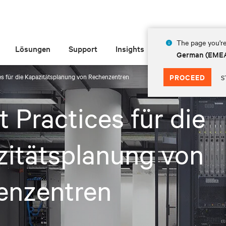
The page you're
Lösungen
Support
Insights
Über Vertiv
German (EME
es für die Kapazitätsplanung von Rechenzentren
PROCEED
S
t Practices für die
zitätsplanung von
enzentren