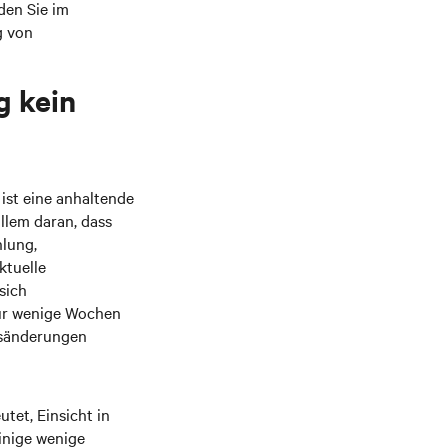
nden Sie im
g von
g kein
 ist eine anhaltende
allem daran, dass
hlung,
ktuelle
sich
für wenige Wochen
tsänderungen
tet, Einsicht in
inige wenige