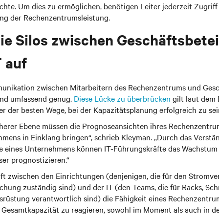
ichte. Um dies zu ermöglichen, benötigen Leiter jederzeit Zugriff
ng der Rechenzentrumsleistung.
Sie Silos zwischen Geschäftsbetei
T auf
munikation zwischen Mitarbeitern des Rechenzentrums und Gesc
und umfassend genug.
Diese Lücke zu überbrücken
gilt laut dem
ner der besten Wege, bei der Kapazitätsplanung erfolgreich zu sei
herer Ebene müssen die Prognoseansichten ihres Rechenzentrum
hmens in Einklang bringen“, schrieb Kleyman. „Durch das Verstä
e eines Unternehmens können IT-Führungskräfte das Wachstum i
er prognostizieren.“
uft zwischen den Einrichtungen (denjenigen, die für den Stromve
ng zuständig sind) und der IT (den Teams, die für Racks, Sch
rüstung verantwortlich sind) die Fähigkeit eines Rechenzentrum
Gesamtkapazität zu reagieren, sowohl im Moment als auch in de