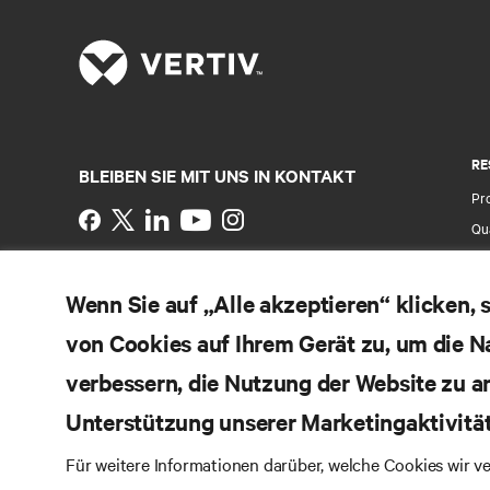
RE
BLEIBEN SIE MIT UNS IN KONTAKT
Pr
Instagram
Qua
Al
Nutzungsbedingungen
Impressum
Erklärung zu
Ver
Wenn Sie auf „Alle akzeptieren“ klicken,
Datenschutz und Cookies
Ga
Toegankelijkheidsverklaring
von Cookies auf Ihrem Gerät zu, um die N
Pa
©
2026 Vertiv Group Corp. Alle Rechte vorbehalten.
Si
verbessern, die Nutzung der Website zu a
Unterstützung unserer Marketingaktivitä
Für weitere Informationen darüber, welche Cookies wir 