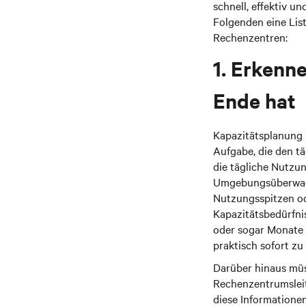
schnell, effektiv u
Folgenden eine List
Rechenzentren:
1. Erkenn
Ende hat
Kapazitätsplanung is
Aufgabe, die den tä
die tägliche Nutzu
Umgebungsüberwach
Nutzungsspitzen ode
Kapazitätsbedürfni
oder sogar Monate 
praktisch sofort zu
Darüber hinaus müs
Rechenzentrumsleit
diese Informatione