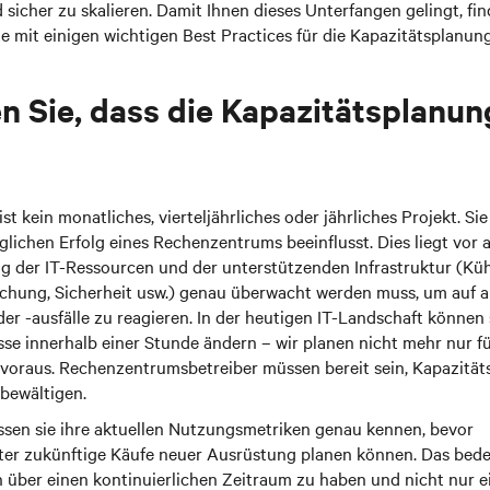
nd sicher zu skalieren. Damit Ihnen dieses Unterfangen gelingt, fi
e mit einigen wichtigen Best Practices für die Kapazitätsplanun
en Sie, dass die Kapazitätsplanun
t kein monatliches, vierteljährliches oder jährliches Projekt. Sie
glichen Erfolg eines Rechenzentrums beeinflusst. Dies liegt vor 
ng der IT-Ressourcen und der unterstützenden Infrastruktur (Kü
ung, Sicherheit usw.) genau überwacht werden muss, um auf a
r -ausfälle zu reagieren. In der heutigen IT-Landschaft können 
sse innerhalb einer Stunde ändern – wir planen nicht mehr nur 
voraus. Rechenzentrumsbetreiber müssen bereit sein, Kapazitä
 bewältigen.
sen sie ihre aktuellen Nutzungsmetriken genau kennen, bevor
er zukünftige Käufe neuer Ausrüstung planen können. Das bedeu
n über einen kontinuierlichen Zeitraum zu haben und nicht nur e