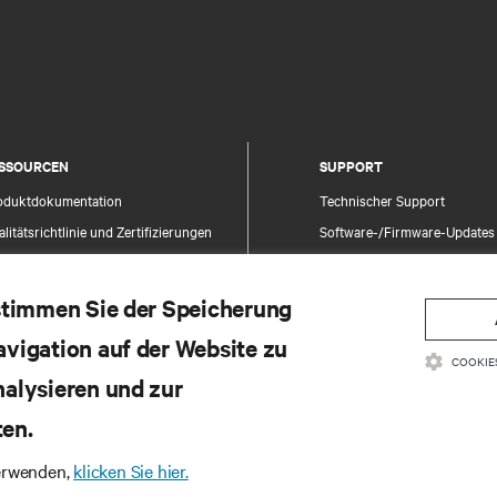
SSOURCEN
SUPPORT
oduktdokumentation
Technischer Support
litätsrichtlinie und Zertifizierungen
Software-/Firmware-Updates
lgemeine Geschäftsbedingungen für den
Supportanfrage stellen
trieb
Feedback geben
 stimmen Sie der Speicherung
rantieinformationen
Ansprechpartner
avigation auf der Website zu
tente
Produktregistrierung
COOKIE
temap
nalysieren und zur
Informations- und Produktsic
Ein Sicherheitsproblem meld
ten.
verwenden,
klicken Sie hier.