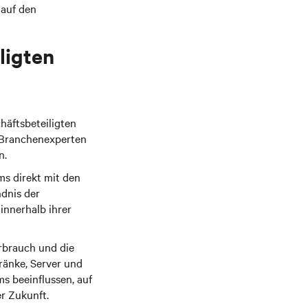
 auf den
ligten
häftsbeteiligten
 Branchenexperten
n.
s direkt mit den
ndnis der
nnerhalb ihrer
rbrauch und die
ränke, Server und
s beeinflussen, auf
r Zukunft.