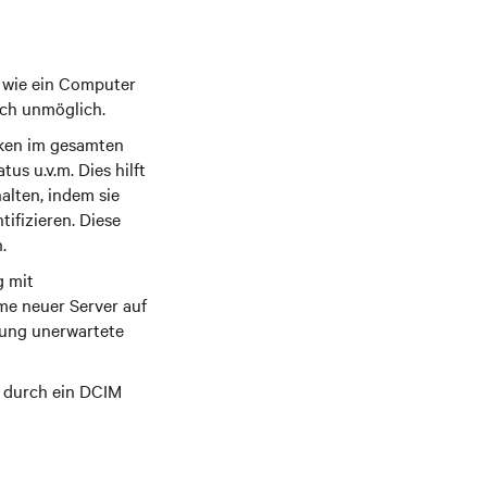
t wie ein Computer
sch unmöglich.
iken im gesamten
s u.v.m. Dies hilft
alten, indem sie
ifizieren. Diese
.
g mit
me neuer Server auf
tung unerwartete
e durch ein DCIM