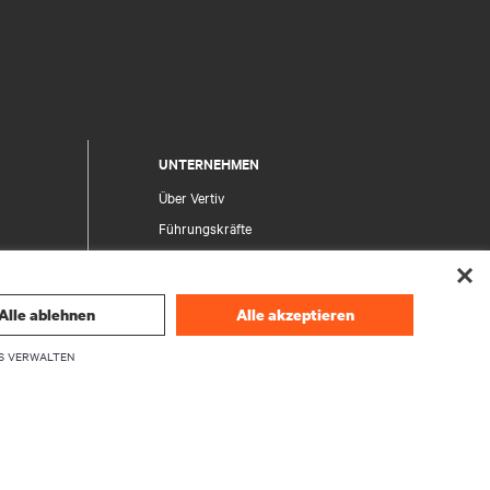
UNTERNEHMEN
Über Vertiv
Führungskräfte
Karriere
Investor Relations
Alle ablehnen
Alle akzeptieren
Ethik und Compliance
Ihre Datenschutzoptionen
S VERWALTEN
herheit
Datenschutzhinweise
en