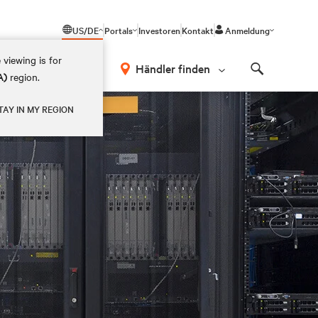
US/DE
Portals
Investoren
Kontakt
Anmeldung
 viewing is for
Händler finden
A)
region.
Search
TAY IN MY REGION