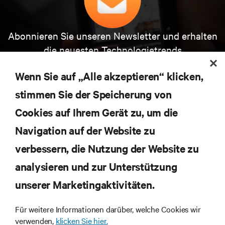
Abonnieren Sie unseren Newsletter und erhalten
die neuesten Technologietrends
Erhalten Sie regelmäßig Updates zu den wichtigsten
Themen der Branche, mit aktuellen Diskussionen
Wenn Sie auf „Alle akzeptieren“ klicken,
und Einblicken von Experten in das
stimmen Sie der Speicherung von
Rechenzentrums- und Infrastrukturmanagement.
Cookies auf Ihrem Gerät zu, um die
JETZT ANMELDEN
Navigation auf der Website zu
verbessern, die Nutzung der Website zu
RESSOURCEN
analysieren und zur Unterstützung
SUPPORT
unserer Marketingaktivitäten.
Für weitere Informationen darüber, welche Cookies wir
UNTERNEHMEN
verwenden,
klicken Sie hier.