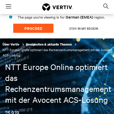
Menu
Op
sea
German (EMEA)
The page you're viewing is for
region.
mod
PROCEED
STAY IN MY REGION
Über Vertiv
Neuigkeiten & aktuelle Themen
NTT Europe Online optimiert das Rechenzentrumsmanagement mit der Avocent
ACS-Lösung
NTT Europe Online optimiert
das
Rechenzentrumsmanagement
mit der Avocent ACS-Lösung
25.9.19