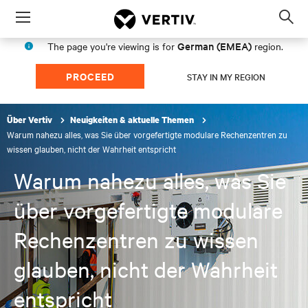
Menu
Op
sea
German (EMEA)
The page you're viewing is for
region.
mod
PROCEED
STAY IN MY REGION
Über Vertiv
Neuigkeiten & aktuelle Themen
Warum nahezu alles, was Sie über vorgefertigte modulare Rechenzentren zu
wissen glauben, nicht der Wahrheit entspricht
Warum nahezu alles, was Sie
über vorgefertigte modulare
Rechenzentren zu wissen
glauben, nicht der Wahrheit
entspricht