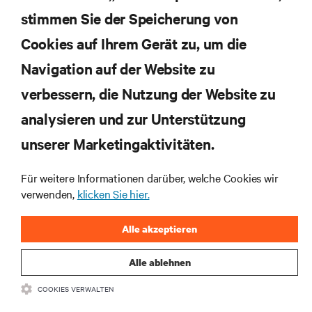
und Einblicken von Experten in das
Rechenzentrums- und Infrastrukturmanagement.
stimmen Sie der Speicherung von
Cookies auf Ihrem Gerät zu, um die
JETZT ANMELDEN
Navigation auf der Website zu
verbessern, die Nutzung der Website zu
RESSOURCEN
analysieren und zur Unterstützung
SUPPORT
unserer Marketingaktivitäten.
Für weitere Informationen darüber, welche Cookies wir
UNTERNEHMEN
verwenden,
klicken Sie hier.
Alle akzeptieren
Alle ablehnen
BLEIBEN SIE MIT UNS IN KONTAKT
COOKIES VERWALTEN
Insta