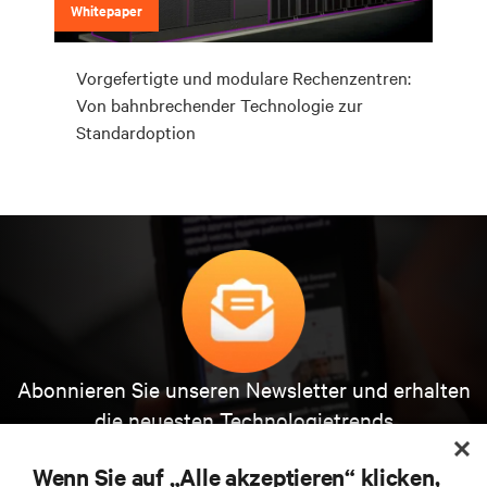
Whitepaper
Vorgefertigte und modulare Rechenzentren:
Von bahnbrechender Technologie zur
Standardoption
Abonnieren Sie unseren Newsletter und erhalten
die neuesten Technologietrends
Erhalten Sie regelmäßig Updates zu den wichtigsten
Themen der Branche, mit aktuellen Diskussionen
Wenn Sie auf „Alle akzeptieren“ klicken,