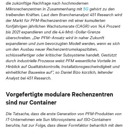
die zukünftige Nachfrage nach hochmodernen
Mikrorechenzentren in Zusammenhang mit
5G
gehört zu den
treibenden Kräften. Laut dem Branchenanalyst 451 Research wird
der Markt für PFM-Rechenzentren mit einer kumulierten
fünfjährigen jährlichen Wachstumsrate (CAGR) von 14,4 Prozent
bis 2021 expandieren und die 4,4-Mrd.–Dollar-Grenze
überschreiten. „Der PFM–Ansatz wird in naher Zukunft
expandieren und zum bevorzugten Modell werden, wenn es sich
um den Ausbau neuer Rechenzentrumskapazitäten,
schlüsselfertiger oder kritischer Subsysteme handelt. Gestützt
durch industrielle Prozesse weist PFM wesentliche Vorteile im
Hinblick auf Qualitätskontrolle, Installationsgeschwindigkeit und
einheitlicher Bauweise auf”, so Daniel Bizo kürzlich, leitender
Analyst bei 451 Research.
Vorgefertigte modulare Rechenzentren
sind nur Container
Die Tatsache, dass die erste Generation von PFM-Produkten von
IT-Unternehmen wie Sun Microsystems auf ISO-Containern
beruhte, hat zur Folge, dass dieser Formfaktor beharrlich mit dem