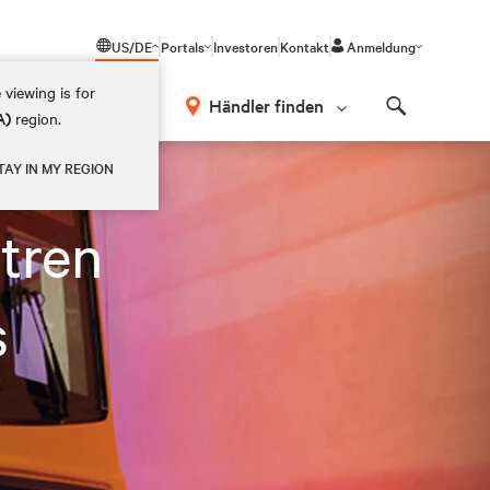
US/DE
Portals
Investoren
Kontakt
Anmeldung
 viewing is for
Händler finden
A)
region.
Search
TAY IN MY REGION
tren
s