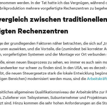
enommen werden. In der Tat hatte ich das Vergnügen, während d
Fabrikproduktion mehrere vorgefertigte Rechenzentren zu begehe
vergleich zwischen traditionelle
igten Rechenzentren
ge der grundlegenden Faktoren näher betrachten, die sich auf „tr
kturen auswirken, und die Vorteile, die (zumindest bei korrekter 
n, vorgefertigten Systemen und der Montage vor Ort verbunden 
eße, einen neuen Bauprozess zu sehen, wo immer es auch sein ma
Handwerker nur schwer zu finden sind. In den USA, wo es derzeit
t, die neuen Steuergesetze stark die lokale Entwicklung begünst
inigen Bereichen) modernisiert werden muss, sind die
Arbeitskräf
eitliches allgemeines Qualifikationsniveau der Arbeitskräfte zur 
s, Zulieferer von Teilsystemen, Subunternehmer und Projektma
zt sind. Hinzu kommen die sehr hohen Anforderungen an die Stab