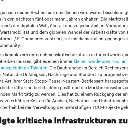
age nach neuen Rechenzentrumsflächen wird weiter beschleunigt
h in den nächsten fünf oder mehr Jahren anhalten. Die Markttre
Trends der digitalen Welt, überall und zu jeder Zeit, in Verbindun
ufwärtsmobilität und dem globalen Wandel der Arbeitskräfte vo
nternet / E-Commerce-zentriert, setzen diametral entgegengesetz
ommunity.
ne komplexere unternehmenskritische Infrastruktur entwerfen, a
betreiben müssen, gibt es einen immer
kleiner werdenden Pool an q
 ausgebildeten Talenten.
Die Baubranche im Bereich Rechenzentr
e Natur, die Unfähigkeit, Nachfrage und Standort zu prognostizi
he Art ihrer Start-Stopp-Pause-Neustart-Betriebsart herausgefor
rbeitskräfte sind bereits dünn gesät und die Marktinkonsistenze
den Markt tätig zu werden. Dies hat zu einem Rückgang der anf
, zu erhöhten Kosten für Ausbau, Nacharbeit und Inbetriebnah
icherheit bei der Verwaltung der mehrstufigen TCO-Projekte gef
igte kritische Infrastrukturen z