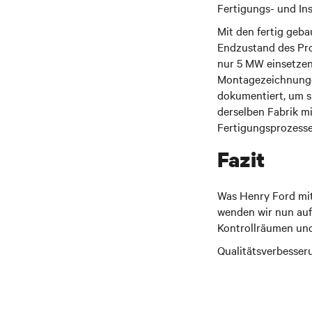
Fertigungs- und Ins
Mit den fertig geb
Endzustand des Proj
nur 5 MW einsetzen
Montagezeichnungen
dokumentiert, um si
derselben Fabrik m
Fertigungsprozessen
Fazit
Was Henry Ford mit
wenden wir nun auf
Kontrollräumen und
Qualitätsverbesser