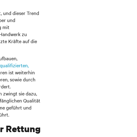
, und dieser Trend
iber und
g mit
n Handwerk zu
te Kräfte auf die
ufbauen,
ualifizierten,
en ist weiterhin
eren, sowie durch
dert.
n zwingt sie dazu,
änglichen Qualität
me geführt und
ührt.
ur Rettung