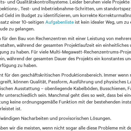
ts- und Qualitätskontrollsysteme. Leider beruhen viele Projekte
pektions-, Test- und Inbetriebnahme-Schritten, um standortspez
nd Geld im Budget zu identifizieren, um korrekte Korrekturmaß
nsatz einer 10-seitigen
Aufgabenliste
ist kein idealer Weg, um zu
ude zu gelangen.
en für den Bau von Rechenzentren mit einer Leistung von mehre
estalten, während der gesamten Projektlaufzeit ein einheitliches
ung zu haben. Für viele Multi-Megawatt-Rechenzentrums-Projek
in, während der gesamten Dauer des Projekts ein konstantes un
rfügung zu haben.
cht für den geschäftskritischen Produktionsbereich. Immer wenn 
reift, können Qualität, Passform, Ausführung und physisches L
nischen Ausstattung – obenliegende Kabelböden, Busschienen, F
hr unterschiedlich sein. Manchmal geht dies so weit, dass bei e
tung keine ordnungsgemäße Funktion mit der bestehenden instal
eistet ist.
aufwändigen Nacharbeiten und provisorischen Lösungen.
aben wir die meisten, wenn nicht sogar alle diese Probleme mi