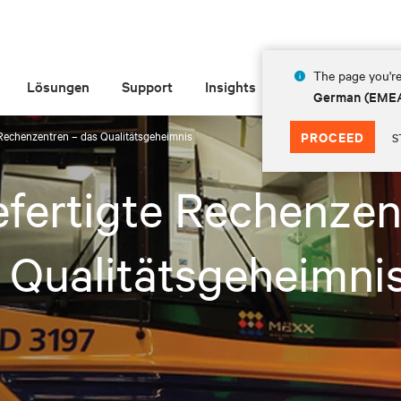
The page you're
Lösungen
Support
Insights
Über Vertiv
German (EME
 Rechenzentren – das Qualitätsgeheimnis
PROCEED
S
fertigte Rechenzen
 Qualitätsgeheimni