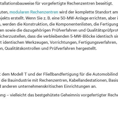
tallationsbauweise für vorgefertigte Rechenzentren beseitigt.
auten,
modularen Rechenzentren
wird der komplette Standort am
ekts erstellt. Wenn Sie z. B. eine 50-MW-Anlage errichten, aber 
, werden die Konstruktion, die Komponentenlisten, die Fertigung
 sowie die dazugehörigen Prüfverfahren und Qualitätsprüfpro
cherzustellen, dass die verbleibenden 5-MW-Blöcke identisch si
it identischen Werkzeugen, Vorrichtungen, Fertigungsverfahren,
, Qualitätskontrollen und Prüfverfahren hergestellt.
 dem Modell T und der Fließbandfertigung für die Automobilindu
 die Bauindustrie mit Rechenzentren, Kabellandestationen, Basis
 anderen unternehmenskritischen Einrichtungen an.
ung – vielleicht das bestgehütete Geheimnis vorgefertigter Rech