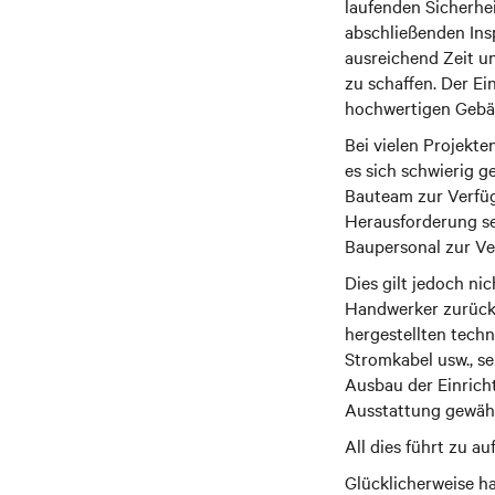
laufenden Sicherhei
abschließenden Ins
ausreichend Zeit u
zu schaffen. Der Ei
hochwertigen Gebä
Bei vielen Projekt
es sich schwierig g
Bauteam zur Verfüg
Herausforderung se
Baupersonal zur Ve
Dies gilt jedoch ni
Handwerker zurückg
hergestellten tech
Stromkabel usw., se
Ausbau der Einrich
Ausstattung gewährl
All dies führt zu 
Glücklicherweise h