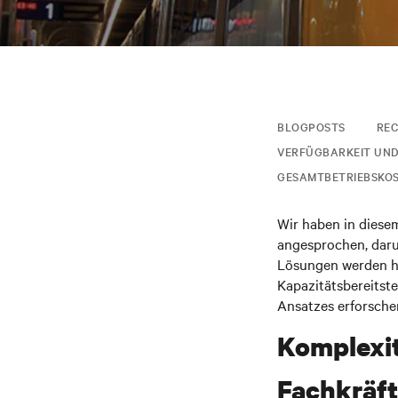
BLOGPOSTS
RE
VERFÜGBARKEIT UND
GESAMTBETRIEBSKO
Wir haben in diese
angesprochen, daru
Lösungen werden hä
Kapazitätsbereitste
Ansatzes erforsche
Komplexi
Fachkräf