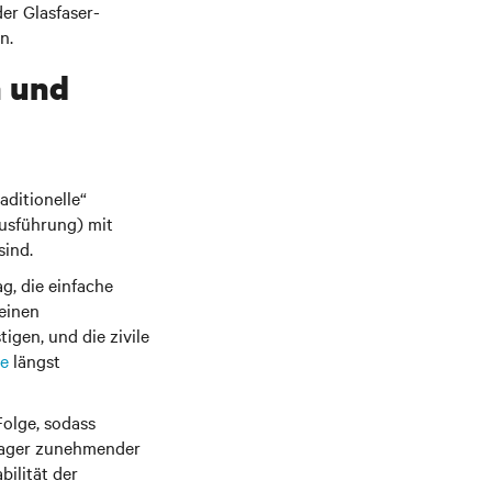
er Glasfaser-
n.
n und
aditionelle“
Ausführung) mit
sind.
g, die einfache
 einen
igen, und die zivile
te
längst
Folge, sodass
nager zunehmender
ilität der