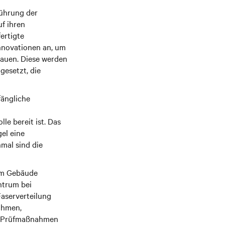
Führung der
f ihren
ertigte
nnovationen an, um
auen. Diese werden
gesetzt, die
fängliche
e bereit ist. Das
el eine
mal sind die
 im Gebäude
ntrum bei
aserverteilung
ahmen,
ie Prüfmaßnahmen