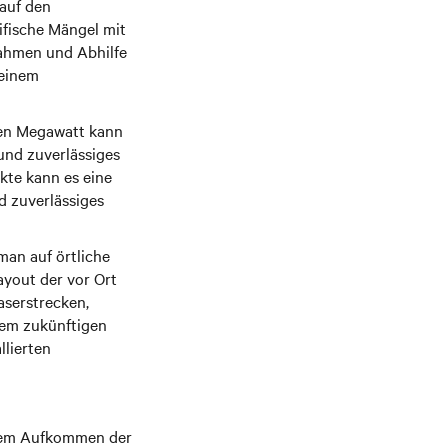
 auf den
ifische Mängel mit
nahmen und Abhilfe
 einem
ren Megawatt kann
 und zuverlässiges
te kann es eine
d zuverlässiges
man auf örtliche
ayout der vor Ort
aserstrecken,
inem zukünftigen
lierten
t dem Aufkommen der