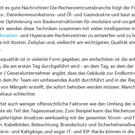
ibt es gute Nachrichten! Die Rechenzentrumsbranche folgt der 
-, Datenkommunikations- und Öl- und Gasindustrie und baut au
der Optimierung von Baukonstruktionen für modulare und vorgef
Wir wenden diese Techniken zusammen mit vielen intelligenten I
location-
und Hyperscale-Rechenzentren zu entwerfen und zu b
mit Kosten, Zeitplan und, vielleicht am wichtigsten, Qualität ein
.
ualität ist in vielerlei Form gegeben, am einfachsten ist die an
, die am ersten Tag durchgeführt wird - an dem Tag, an dem der
 / Generalunternehmer angibt, dass das Gebäude zur Endkontroll
an dem Ihr Team ein umfassendes Audit durchführt und in der Reg
 von Mängeln erstellt, die sofort behoben werden müssen. Manch
itaus schlechter.
altet auch weniger offensichtliche Faktoren wie den Umfang der
te als Teil des Tagesumsatzes. Zum Beispiel kann das Rechenze
efertigten Ansätzen werksseitig mit der gesamten Strom- und F
n. Kabelböden, Beleuchtung, Brandschutz und Sicherheitsmaßn
 Warm- und Kaltgänge, und sogar IT- und IDF-Racks können in d