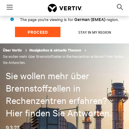
Menu
Op
sea
German (EMEA)
The page you're viewing is for
region.
mod
PROCEED
STAY IN MY REGION
Über Vertiv
Neuigkeiten & aktuelle Themen
Sie wollen mehr über Brennstoffzellen in Rechenzentren erfahren? Hier finden
Sie Antworten.
Sie wollen mehr über
Brennstoffzellen in
Rechenzentren erfahren?
Hier finden Sie Antworten.
9.3.23