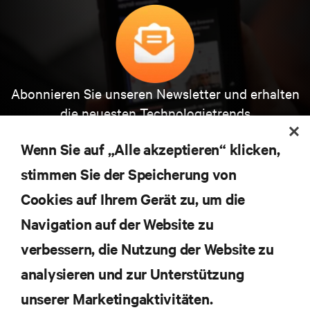
Abonnieren Sie unseren Newsletter und erhalten
die neuesten Technologietrends
Erhalten Sie regelmäßig Updates zu den wichtigsten
Themen der Branche, mit aktuellen Diskussionen
Wenn Sie auf „Alle akzeptieren“ klicken,
und Einblicken von Experten in das
stimmen Sie der Speicherung von
Rechenzentrums- und Infrastrukturmanagement.
Cookies auf Ihrem Gerät zu, um die
JETZT ANMELDEN
Navigation auf der Website zu
verbessern, die Nutzung der Website zu
RESSOURCEN
analysieren und zur Unterstützung
unserer Marketingaktivitäten.
SUPPORT