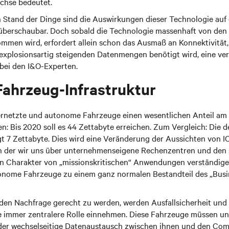
chse bedeutet.
 Stand der Dinge sind die Auswirkungen dieser Technologie auf d
 überschaubar. Doch sobald die Technologie massenhaft von den
men wird, erfordert allein schon das Ausmaß an Konnektivität, 
explosionsartig steigenden Datenmengen benötigt wird, eine ve
bei den I&O-Experten.
Fahrzeug-Infrastruktur
rnetzte und autonome Fahrzeuge einen wesentlichen Anteil am g
 Bis 2020 soll es 44 Zettabyte erreichen. Zum Vergleich: Die d
 7 Zettabyte. Dies wird eine Veränderung der Aussichten von IO
 in der wir uns über unternehmenseigene Rechenzentren und den 
n Charakter von „missionskritischen“ Anwendungen verständige
onome Fahrzeuge zu einem ganz normalen Bestandteil des „Busin
en Nachfrage gerecht zu werden, werden Ausfallsicherheit und
 immer zentralere Rolle einnehmen. Diese Fahrzeuge müssen un
 der wechselseitige Datenaustausch zwischen ihnen und den Comp