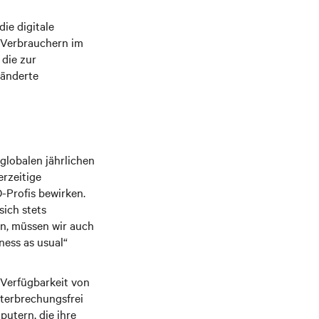
ie digitale
 Verbrauchern im
die zur
ränderte
lobalen jährlichen
erzeitige
-Profis bewirken.
sich stets
n, müssen wir auch
ess as usual“
 Verfügbarkeit von
terbrechungsfrei
utern, die ihre