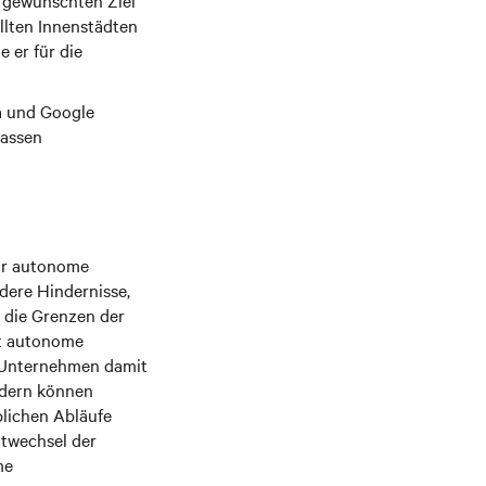
 gewünschten Ziel
llten Innenstädten
e er für die
a und Google
lassen
für autonome
dere Hindernisse,
 die Grenzen der
zt autonome
 Unternehmen damit
ndern können
blichen Abläufe
htwechsel der
me