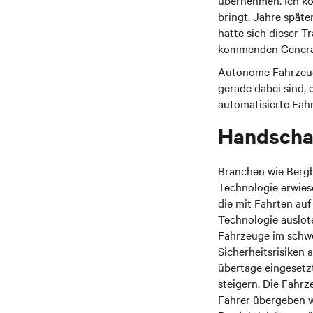
übernehmen. Ich k
bringt. Jahre spät
hatte sich dieser Tr
kommenden Generat
Autonome Fahrzeug
gerade dabei sind, 
automatisierte Fahr
Handscha
Branchen wie Bergb
Technologie erwies
die mit Fahrten au
Technologie auslote
Fahrzeuge im schw
Sicherheitsrisiken
übertage eingesetzt
steigern. Die Fahr
Fahrer übergeben w