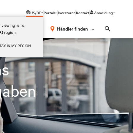
US/DE
Portals
Investoren
Kontakt
Anmeldung
 viewing is for
Händler finden
A)
region.
Search
TAY IN MY REGION
as
fgaben