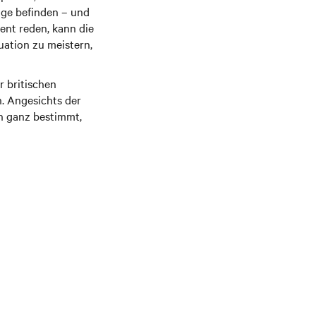
uge befinden – und
ent reden, kann die
uation zu meistern,
 britischen
. Angesichts der
ch ganz bestimmt,