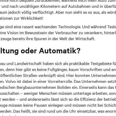
önnte mich bequem zurücklehnen, während mich mein Auto zum
er und nach unzähligen Kilometern auf Autobahnen und in überfü
aum jedoch völlig verflüchtigt. Aber nun sieht es so aus, als würd
ionen zur Wirklichkeit!
e sind eine rasant wachsenden Technologie. Und während Tesl
eine Vision im Bewusstsein der Verbraucher zu verankern, hinter
zeuge bereits ihre Spuren in der Welt der Wirtschaft.
ltung oder Automatik?
au und Landwirtschaft haben sich als praktikable Testgebiete 
en, denn hier gibt es keine Fußgänger, kaum Vorschriften und an
f öffentlichen Straßen verknüpft sind. Hier konnten Unternehmen
n. Volvo ist dabei in einer Vorreiterrolle. Das Unternehmen set
edischen Bergbauunternehmen Boliden ein. Einerseits kann das
 ausschalten – weniger Menschen müssen untertage arbeiten, so
 werden – und andererseits lässt sich so die Effizienz der betrie
zeuge müssen keine Pausen einlegen und müssen nicht bei Schic
erden. Das heißt, sie sind rund um die Uhr einsetzbar, was enor