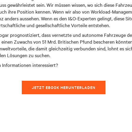
uss gewährleistet sein. Wir müssen wissen, wo sich diese Fahrze
auch ihre Position kennen. Wenn wir also von Workload-Managem
z anders aussehen. Wenn es den I&O-Experten gelingt, diese Sit
schaftliche und gesellschaftliche Vorteile entstehen.
ar prognostiziert, dass vernetzte und autonome Fahrzeuge der
0 einen Zuwachs von 51 Mrd. Britischen Pfund bescheren könnten
weltvorteile, die damit gleichzeitig verbunden sind, lohnt es si
blen Lösungen zu suchen.
n Informationen interessiert?
JETZT EBOOK HERUNTERLADEN