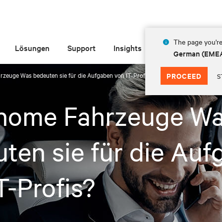
The page you're
Lösungen
Support
Insights
Über Vertiv
German (EME
zeuge Was bedeuten sie für die Aufgaben von IT-Profis?
PROCEED
S
nome Fahrzeuge W
ten sie für die Au
T-Profis?