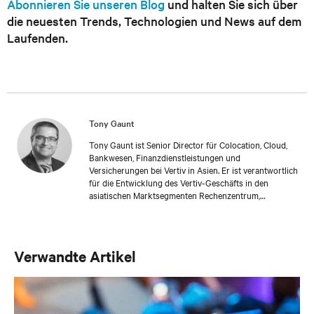
Abonnieren Sie unseren Blog
und halten Sie sich über
die neuesten Trends, Technologien und News auf dem
Laufenden.
Tony Gaunt
Tony Gaunt ist Senior Director für Colocation, Cloud,
Bankwesen, Finanzdienstleistungen und
Versicherungen bei Vertiv in Asien. Er ist verantwortlich
für die Entwicklung des Vertiv-Geschäfts in den
asiatischen Marktsegmenten Rechenzentrum,
Colocation, Cloud und Finanzdienstleistungen und
fördert die Intensivierung und Verbreitung des
gesamten Unternehmensspektrums an
Produkttechnologien und Dienstleistungen in dieser
Verwandte Artikel
Region. Seit 1996 ist Tony Gaunt in der Branche in
zahlreichen Unternehmen in verschiedenen
verantwortlichen Positionen, unter anderem in den
Bereichen Vertrieb als Salesmanager UK und im
Strategic Account Management, tätig. 2011 kam Tony