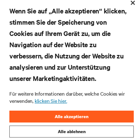
Erhalten Sie regelmäßig Updates zu den wichtigsten
Themen der Branche, mit aktuellen Diskussionen
Wenn Sie auf „Alle akzeptieren“ klicken,
und Einblicken von Experten in das
stimmen Sie der Speicherung von
Rechenzentrums- und Infrastrukturmanagement.
Cookies auf Ihrem Gerät zu, um die
JETZT ANMELDEN
Navigation auf der Website zu
verbessern, die Nutzung der Website zu
RESSOURCEN
analysieren und zur Unterstützung
SUPPORT
unserer Marketingaktivitäten.
Für weitere Informationen darüber, welche Cookies wir
UNTERNEHMEN
verwenden,
klicken Sie hier.
Alle akzeptieren
Alle ablehnen
BLEIBEN SIE MIT UNS IN KONTAKT