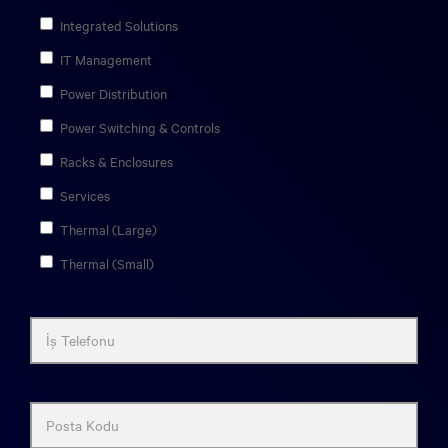
Integrated Solutions
IT Management
Power Distribution
Power Switching & Controls
Racks & Enclosures
Services
Thermal (Large)
Thermal (Small)
İş Telefonu
Posta Kodu