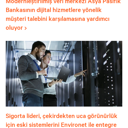
Modernleştirilmiş veri merkezi Asya Pasifik
Bankasının dijital hizmetlere yönelik
müşteri talebini karşılamasına yardımcı
oluyor
Sigorta lideri, çekirdekten uca görünürlük
için eski sistemlerini Environet ile entegre