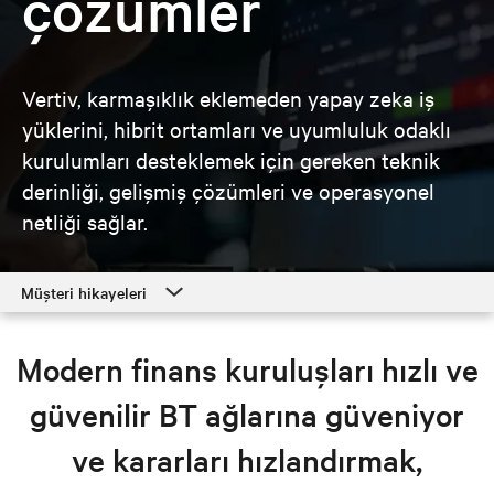
çözümler
Vertiv, karmaşıklık eklemeden yapay zeka iş
yüklerini, hibrit ortamları ve uyumluluk odaklı
kurulumları desteklemek için gereken teknik
derinliği, gelişmiş çözümleri ve operasyonel
netliği sağlar.
Müşteri hikayeleri
Müşteri hikayeleri
Modern finans kuruluşları hızlı ve
Finans çözümleri
güvenilir BT ağlarına güveniyor
Kaynaklar
ve kararları hızlandırmak,
Finans çözümlerini keşfedin