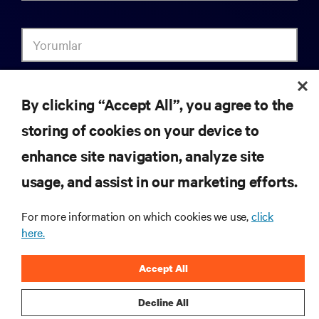
Yorumlar
By clicking “Accept All”, you agree to the
gizlilik bildirimi onayı
storing of cookies on your device to
Kişisel verilerin işlenmesiyle ilgili bu
gizlilik bildirimini
alıp okudum ve şunlara izin veriyorum:
enhance site navigation, analyze site
usage, and assist in our marketing efforts.
Kişisel verilerimin; sektör trendleri, etkinlikler,
teklifler ve ürün lansmanları hakkında e-posta
For more information on which cookies we use,
click
yoluyla haberdar olmak dâhil olmak üzere
here.
pazarlama amaçlarıyla işlenmesini kabul ediyorum.
Accept All
gönder
Decline All