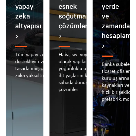
yapay
esnek
yerde
zeka
soğutma
ve
altyapısı
çözümleri
zamanda
hesaplama
&nbsp
&nbsp
Tüm yapay zeka iş yüklerini
Hava, sıvı veya hibrit soğutma
&nbsp
destekleyin ve entegre, önceden
olarak yapılandırılabilen ve yüksek
Banka şubelerin
tasarlanmış çözümlerle yapay
yoğunluklu ortamların
ticaret ofislerin
zeka yükseltmenizi basitleştirin
ihtiyaçlarını karşılamak için
kuruluşlarına d
sahada dönüştürülebilen
kaynakları ve al
çözümler
hızlı bir şekilde 
prefabrik, modü