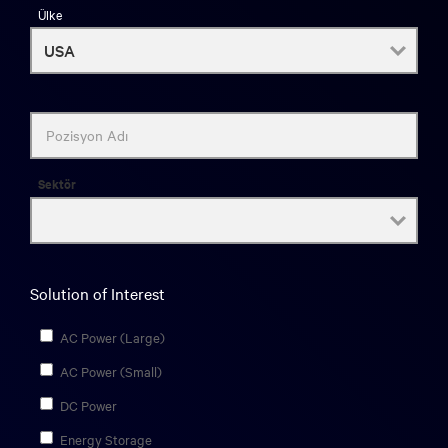
Ülke
Pozisyon Adı
Sektör
Solution of Interest
AC Power (Large)
AC Power (Small)
DC Power
Energy Storage