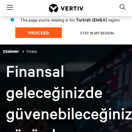
Menu
Op
sea
Turkish (EMEA)
The page you're viewing is for
region.
mod
PROCEED
STAY IN MY REGION
Finans
Çözümler
Finansal
geleceğinizde
güvenebileceğini