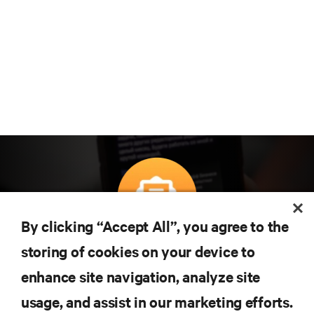
By clicking “Accept All”, you agree to the
Teknolojideki en son trendleri öğrenmek için
storing of cookies on your device to
abone olun
enhance site navigation, analyze site
Veri merkezi ve altyapı yönetimine ilişkin en son
tartışmalar ve uzman görüşleri ile sektördeki en
usage, and assist in our marketing efforts.
önemli konular hakkında düzenli güncel bilgiler