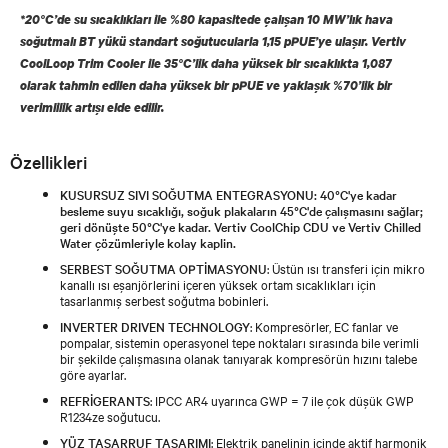
*20°C’de su sıcaklıkları ile %80 kapasitede çalışan 10 MW’lık hava
soğutmalı BT yükü standart soğutucularla 1,15 pPUE’ye ulaşır. Vertiv
CoolLoop Trim Cooler ile 35°C’lik daha yüksek bir sıcaklıkta 1,087
olarak tahmin edilen daha yüksek bir pPUE ve yaklaşık %70’lik bir
verimlilik artışı elde edilir.
Özellikleri
KUSURSUZ SIVI SOĞUTMA ENTEGRASYONU: 40°C'ye kadar
besleme suyu sıcaklığı, soğuk plakaların 45°C'de çalışmasını sağlar;
geri dönüşte 50°C'ye kadar. Vertiv CoolChip CDU ve Vertiv Chilled
Water çözümleriyle kolay kaplin.
SERBEST SOĞUTMA OPTİMASYONU
: Üstün ısı transferi için mikro
kanallı ısı eşanjörlerini içeren yüksek ortam sıcaklıkları için
tasarlanmış serbest soğutma bobinleri.
INVERTER DRIVEN TECHNOLOGY
: Kompresörler, EC fanlar ve
pompalar, sistemin operasyonel tepe noktaları sırasında bile verimli
bir şekilde çalışmasına olanak tanıyarak kompresörün hızını talebe
göre ayarlar.
REFRİGERANTS
: IPCC AR4 uyarınca GWP = 7 ile çok düşük GWP
R1234ze soğutucu.
YÜZ TASARRUF TASARIMI
: Elektrik panelinin içinde aktif harmonik