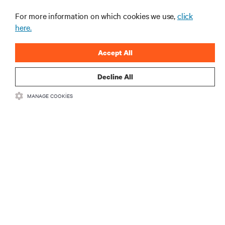
edinin.
For more information on which cookies we use,
click
here.
ŞİMDİ KAYDOLUN
Accept All
Decline All
MANAGE COOKIES
KAYNAKLAR
DESTEK
KURUMSAL