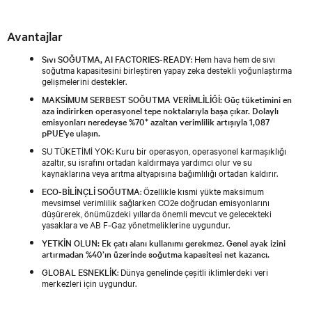
Avantajlar
Sıvı SOĞUTMA, AI FACTORIES-READY
: Hem hava hem de sıvı
soğutma kapasitesini birleştiren yapay zeka destekli yoğunlaştırma
gelişmelerini destekler.
MAKSİMUM SERBEST SOĞUTMA VERİMLİLİĞİ: Güç tüketimini en
aza indirirken operasyonel tepe noktalarıyla başa çıkar. Dolaylı
emisyonları neredeyse %70* azaltan verimlilik artışıyla 1,087
pPUE'ye ulaşın.
SU TÜKETİMİ YOK
: Kuru bir operasyon, operasyonel karmaşıklığı
azaltır, su israfını ortadan kaldırmaya yardımcı olur ve su
kaynaklarına veya arıtma altyapısına bağımlılığı ortadan kaldırır.
ECO-BİLİNÇLİ SOĞUTMA
: Özellikle kısmi yükte maksimum
mevsimsel verimlilik sağlarken CO2e doğrudan emisyonlarını
düşürerek, önümüzdeki yıllarda önemli mevcut ve gelecekteki
yasaklara ve AB F-Gaz yönetmeliklerine uygundur.
YETKİN OLUN: Ek çatı alanı kullanımı gerekmez. Genel ayak izini
artırmadan %40’ın üzerinde soğutma kapasitesi net kazancı.
GLOBAL ESNEKLİK
: Dünya genelinde çeşitli iklimlerdeki veri
merkezleri için uygundur.