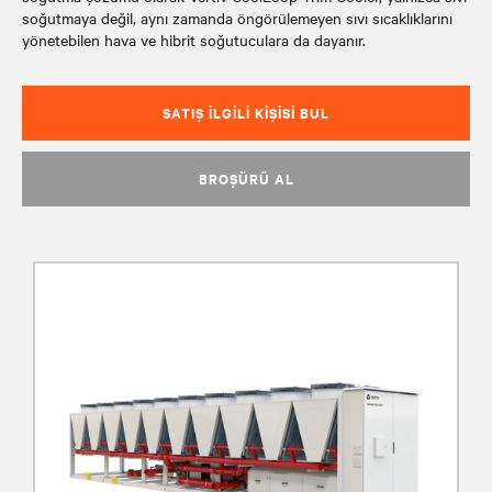
soğutmaya değil, aynı zamanda öngörülemeyen sıvı sıcaklıklarını
yönetebilen hava ve hibrit soğutuculara da dayanır.
SATIŞ İLGILI KIŞISI BUL
BROŞÜRÜ AL