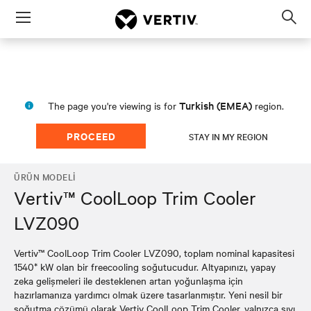
Menu
Op
sea
mod
Turkish (EMEA)
The page you're viewing is for
region.
PROCEED
STAY IN MY REGION
ÜRÜN MODELI
Vertiv™ CoolLoop Trim Cooler
LVZ090
Vertiv™ CoolLoop Trim Cooler LVZ090, toplam nominal kapasitesi
1540* kW olan bir freecooling soğutucudur. Altyapınızı, yapay
zeka gelişmeleri ile desteklenen artan yoğunlaşma için
hazırlamanıza yardımcı olmak üzere tasarlanmıştır. Yeni nesil bir
soğutma çözümü olarak Vertiv CoolLoop Trim Cooler, yalnızca sıvı