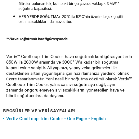
filtreler bulunan tek, kompakt bir çerçevede yaklaşık 3 MW**
soğutma kapasitesi.
HER YERDE SOĞUTMA
: -20°C ila 52°C'nin üzerinde çok çeşitli
ortam sıcaklıklarında mevcuttur.
**Hava soğutmalı konfigürasyonda
Vertiv™ CoolLoop Trim Cooler, hava soğutmalı konfigürasyonlarda
850W ila 2600W arasında ve 3000* W’a kadar bir soğutma
kapasitesine sahiptir. Altyapınızı, yapay zeka gelişmeleri ile
desteklenen artan yoğunlaşma için hazırlamanıza yardımcı olmak
üzere tasarlanmıştır. Yeni nesil bir soğutma çözümü olarak Vertiv™
CoolLoop Trim Cooler, yalnızca sıvı soğutmaya değil, aynı
zamanda öngörülemeyen sıvı sıcaklıklarını yönetebilen hava ve
hibrit soğutuculara da dayanır.
BROŞÜRLER VE VERI SAYFALARI
Vertiv CoolLoop Trim Cooler - One Pager - English