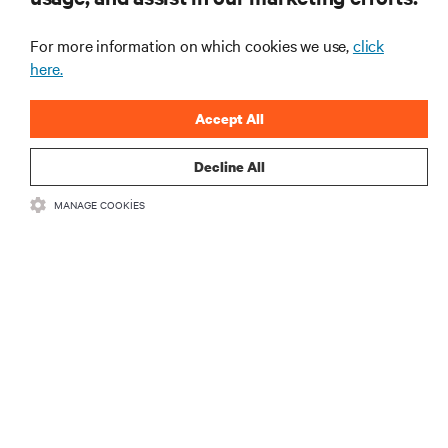
önemli konular hakkında düzenli güncel bilgiler
edinin.
For more information on which cookies we use,
click
here.
ŞİMDİ KAYDOLUN
Accept All
Decline All
MANAGE COOKIES
KAYNAKLAR
DESTEK
KURUMSAL