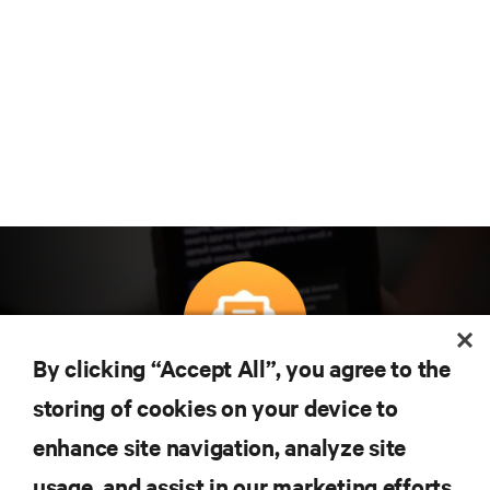
By clicking “Accept All”, you agree to the
Teknolojideki en son trendleri öğrenmek için
storing of cookies on your device to
abone olun
enhance site navigation, analyze site
Veri merkezi ve altyapı yönetimine ilişkin en son
tartışmalar ve uzman görüşleri ile sektördeki en
usage, and assist in our marketing efforts.