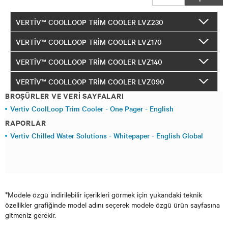
VERTIV™ COOLLOOP TRIM COOLER LVZ230
VERTIV™ COOLLOOP TRIM COOLER LVZ170
VERTIV™ COOLLOOP TRIM COOLER LVZ140
VERTIV™ COOLLOOP TRIM COOLER LVZ090
BROŞÜRLER VE VERI SAYFALARI
Vertiv CoolLoop Trim Cooler - One Pager - English
RAPORLAR
Vertiv Chilled Water Solutions - Whitepaper - English Global
*Modele özgü indirilebilir içerikleri görmek için yukarıdaki teknik
özellikler grafiğinde model adını seçerek modele özgü ürün sayfasına
gitmeniz gerekir.