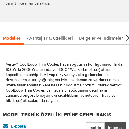
garanti incelemesi gereklidir.
Modeller
Avantajlar & Özellikleri
Belgeler ve İndirmeler
Vertiv™ CoolLoop Trim Cooler, hava soğutmalı konfigürasyonlarda
850W ila 2600W arasında ve 3000* W’a kadar bir soğutma
kapasitesine sahiptir. Altyapınızı, yapay zeka gelişmeleri ile
desteklenen artan yoğunlaşma için hazırlamanıza yardımcı olmak
üzere tasarlanmıştır. Yeni nesil bir soğutma çözümü olarak Vertiv™
CoolLoop Trim Cooler, yalnızca sıvı soğutmaya değil, aynı
zamanda öngörülemeyen sıvı sıcaklıklarını yönetebilen hava ve
hibrit soğutuculara da dayanır.
MODEL TEKNIK ÖZELLIKLERINE GENEL BAKIŞ
E-posta
metric
imperial