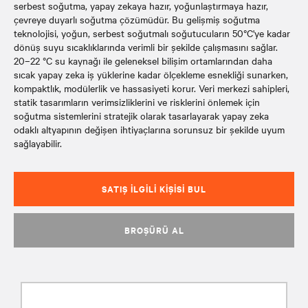
serbest soğutma, yapay zekaya hazır, yoğunlaştırmaya hazır,
çevreye duyarlı soğutma çözümüdür. Bu gelişmiş soğutma
teknolojisi, yoğun, serbest soğutmalı soğutucuların 50°C'ye kadar
dönüş suyu sıcaklıklarında verimli bir şekilde çalışmasını sağlar.
20–22 °C su kaynağı ile geleneksel bilişim ortamlarından daha
sıcak yapay zeka iş yüklerine kadar ölçekleme esnekliği sunarken,
kompaktlık, modülerlik ve hassasiyeti korur. Veri merkezi sahipleri,
statik tasarımların verimsizliklerini ve risklerini önlemek için
soğutma sistemlerini stratejik olarak tasarlayarak yapay zeka
odaklı altyapının değişen ihtiyaçlarına sorunsuz bir şekilde uyum
sağlayabilir.
SATIŞ İLGILI KIŞISI BUL
BROŞÜRÜ AL