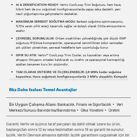
AI & DENSIFICATION-READY
: Vertiv CoolLoop Trim Soğutucu, hem hava,
hibrit hem de sıvı soğutmalı konfigürasyonlarda yapay zeka destekli, yeni
nesil yoğunlaştırma gelişmelerini destekler.
MAKSİMUM SERBEST SOĞUTMA MODU
: Serbest soğutma optimizasyonu,
%70'e varan yıllık enerji tasarrufu sağlar ve dolaylı olarak CO2e emisyonlarını
azaltır.
ÇEVRESEL SORUMLULUK
: Ortam sıcaklıkları yükseldiğinde, çok düşük GWP
soğutucu R1234ze kompresörler, operasyonel verimlilikten ödün vermeden
pik yükleri yönetirken, çevresel hedeflerle tam uyumluluğu korur.
SIFIR SU ATIK
: Vertiv™ CoolLoop Trim Cooler, su kaynakları veya arıtma
altyapısı ihtiyacını ortadan kaldırarak su israfını ve operasyonel karmaşıklığı
azaltan tamamen kuru bir çözümdür.
TAM OLARAK ENTEGRE VE ÖLÇEKLENEBİLİR: 2,6 MW’a kadar soğutma
kapasitesi. Hava soğutmalı konfigürasyonlarda 3 MW'a ulaşabilir. Kompakt
tasarımı sayesinde %40'ın üzerinde soğutma kapasitesi net kazancı.
Bkz Daha fazlası Temel Avantajlar
En Uygun Çalışma Alanı:
Bankacılık, Finans ve Sigortacılık
Veri
Merkezi/Sunucu Barındırma/Barındırma
Ülke Yönetimi
Üretim
Garanti: Vertiv ve üçüncü taraf parçaları da dahil olmak üzere bu ürün,
başlangıçtan sonra 12 ay veya teslimattan sonra 18 ay garanti ile sunulur.
İşçilik, Vertiv Devreye almasına dahildir. İşçilik garantisini uygulamak için bir