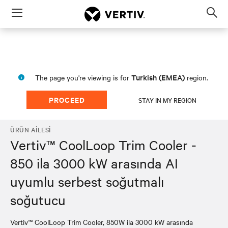
Menu
Op
sea
mod
Turkish (EMEA)
The page you're viewing is for
region.
PROCEED
STAY IN MY REGION
ÜRÜN AILESI
Vertiv™ CoolLoop Trim Cooler -
850 ila 3000 kW arasında AI
uyumlu serbest soğutmalı
soğutucu
Vertiv™ CoolLoop Trim Cooler, 850W ila 3000 kW arasında