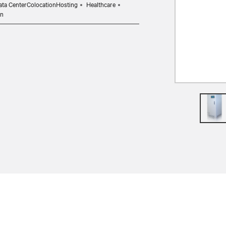
ata CenterColocationHosting
Healthcare
on