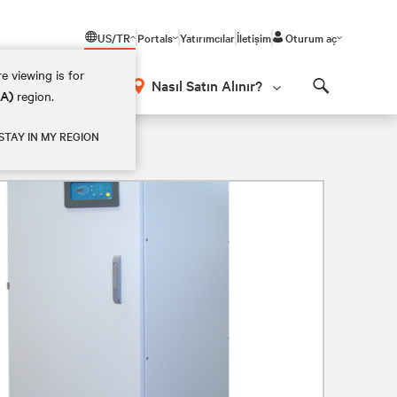
US/TR
Portals
Yatırımcılar
İletişim
Oturum aç
e viewing is for
Nasıl Satın Alınır?
EA)
region.
Search
STAY IN MY REGION