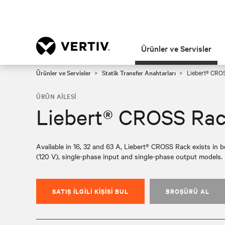
Ürünler ve Servisler
Ürünler ve Servisler
Statik Transfer Anahtarları
Liebert® CROS
ÜRÜN AILESI
Liebert® CROSS Rac
Available in 16, 32 and 63 A, Liebert® CROSS Rack exists in 
(120 V), single-phase input and single-phase output models.
SATIŞ İLGILI KIŞISI BUL
BROŞÜRÜ AL