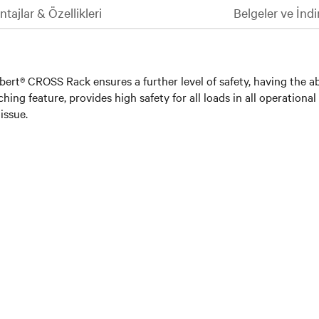
tajlar & Özellikleri
Belgeler ve İndi
ebert® CROSS Rack ensures a further level of safety, having the a
ng feature, provides high safety for all loads in all operationa
issue.