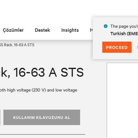
The page you'r
Çözümler
Destek
Insights
Hakkında
Turkish (EM
S Rack, 16-63 A STS
PROCEED
k, 16-63 A STS
both high voltage (230 V) and low voltage
KULLANIM KILAVUZUNU AL