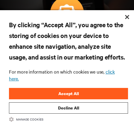
By clicking “Accept All”, you agree to the
Teknolojideki en son trendleri öğrenmek için
storing of cookies on your device to
abone olun
enhance site navigation, analyze site
Veri merkezi ve altyapı yönetimine ilişkin en son
usage, and assist in our marketing efforts.
tartışmalar ve uzman görüşleri ile sektördeki en
önemli konular hakkında düzenli güncel bilgiler
edinin.
For more information on which cookies we use,
click
here.
ŞİMDİ KAYDOLUN
Accept All
Decline All
MANAGE COOKIES