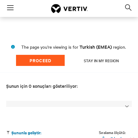
Menu
Op
sea
mod
Turkish (EMEA)
The page you're viewing is for
region.
PROCEED
STAY IN MY REGION
Şunun için 0 sonuçları gösteriliyor:
Sıralama ölçütü:
Şununla geliştir: