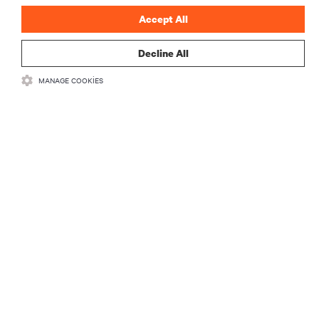
Accept All
Decline All
MANAGE COOKIES
KAYNAKLAR
DESTEK
KURUMSAL
BIZIMLE ILETIŞIME GEÇIN