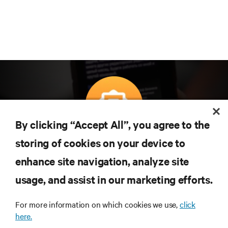
By clicking “Accept All”, you agree to the
Teknolojideki en son trendleri öğrenmek için
storing of cookies on your device to
abone olun
enhance site navigation, analyze site
Veri merkezi ve altyapı yönetimine ilişkin en son
usage, and assist in our marketing efforts.
tartışmalar ve uzman görüşleri ile sektördeki en
önemli konular hakkında düzenli güncel bilgiler
edinin.
For more information on which cookies we use,
click
here.
ŞİMDİ KAYDOLUN