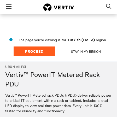
Menu
Op
sea
mod
Turkish (EMEA)
The page you're viewing is for
region.
PROCEED
STAY IN MY REGION
ÜRÜN AILESI
Vertiv™ PowerIT Metered Rack
PDU
Vertiv™ PowerIT Metered rack PDUs (rPDU) deliver reliable power
to critical IT equipment within a rack or cabinet. Includes a local
LED display to view real-time power data. Every unit is 100%
tested for reliability and functionality.