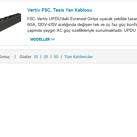
Vertiv FSC, Tesis Yan Kablosu
FSC, Vertiv UPDU’daki Evrensel Girişe uyacak şekilde tasar
60A, 120V-415V aralığında değişen tek ve üç faz güç konf
çapında yaygın AC güç özellikleriyle sunulmaktadır. UPDU
MODELLER
Modeller
5 Sonuç
|
Göster
10
|
25
|
50
|
Tüm Katılımcılar