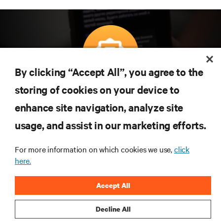
By clicking “Accept All”, you agree to the
Teknolojideki en son trendleri öğrenmek için
storing of cookies on your device to
abone olun
enhance site navigation, analyze site
Veri merkezi ve altyapı yönetimine ilişkin en son
usage, and assist in our marketing efforts.
tartışmalar ve uzman görüşleri ile sektördeki en
önemli konular hakkında düzenli güncel bilgiler
edinin.
For more information on which cookies we use,
click
here.
ŞİMDİ KAYDOLUN
Accept All
Decline All