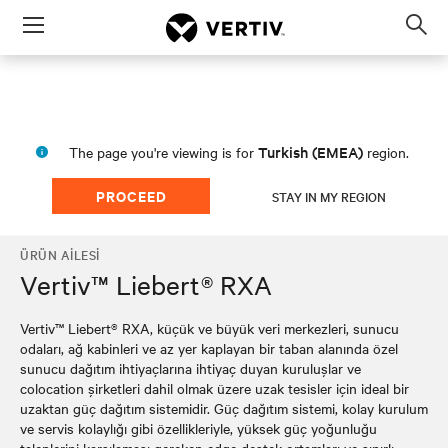
Menu
Op
sea
mod
Turkish (EMEA)
The page you're viewing is for
region.
PROCEED
STAY IN MY REGION
ÜRÜN AILESI
Vertiv™ Liebert® RXA
Vertiv™ Liebert® RXA, küçük ve büyük veri merkezleri, sunucu
odaları, ağ kabinleri ve az yer kaplayan bir taban alanında özel
sunucu dağıtım ihtiyaçlarına ihtiyaç duyan kuruluşlar ve
colocation şirketleri dahil olmak üzere uzak tesisler için ideal bir
uzaktan güç dağıtım sistemidir. Güç dağıtım sistemi, kolay kurulum
ve servis kolaylığı gibi özellikleriyle, yüksek güç yoğunluğu