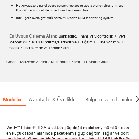
Hot-swappable panel board system: replace or add a branch circuit in less
than 20 seconds while other branches remain live
Intelligent oversight with Vertiv™ Liebert® DPM monitoring system
En Uygun Çalışma Alanı:
Bankacılık, Finans ve Sigortacılık
Veri
Merkezi/Sunucu Barındırma/Barındırma
Eğitim
Ülke Yönetimi
Sağlık
Perakende ve Toptan Satış
Garanti: Malzeme ve İşçilik Kusurlarına Karşı 1 Yıl Sınırlı Garanti
Modeller
Avantajlar & Özellikleri
Belgeler ve İndirmeler
Vertiv™ Liebert® RXA uzaktan güç dağıtım sistemi, mümkün olan
en küçük taban alanında paketlenmiş güç dağıtımı sağlar ve dört
farklı konfigürasyon bloğunda mevcuttur. Liebert® DPM akıllı güç