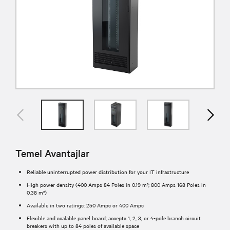
Temel Avantajlar
Reliable uninterrupted power distribution for your IT infrastructure
High power density (400 Amps 84 Poles in 0.19 m²; 800 Amps 168 Poles in
0.38 m²)
Available in two ratings: 250 Amps or 400 Amps
Flexible and scalable panel board; accepts 1, 2, 3, or 4-pole branch circuit
breakers with up to 84 poles of available space