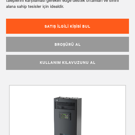
taleplerini karşılaması gereken edge destek ortamları ve sınırlı
alana sahip tesisler için idealdir.
SATIŞ İLGILI KIŞISI BUL
BROŞÜRÜ AL
KULLANIM KILAVUZUNU AL