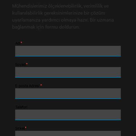
Mühendislerimiz ölçeklenebilirlik, verimlilik ve
kullanılabilirlik gereksinimlerinize bir çözüm
uyarlamanıza yardımcı olmaya hazır. Bir uzmana
bağlanmak için formu doldurun.
Adı
*
Soyadı
*
E-posta Adresi
*
Telefon
Şirket
*