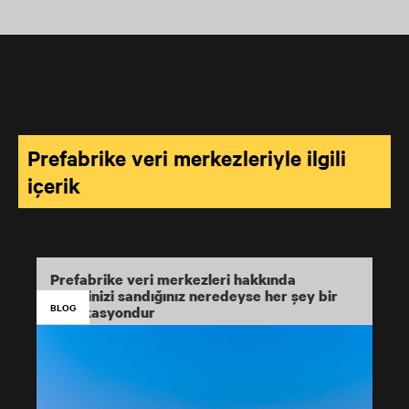
Prefabrike veri merkezleriyle ilgili
içerik
Prefabrike veri merkezleri hakkında
bildiğinizi sandığınız neredeyse her şey bir
BLOG
fabrikasyondur