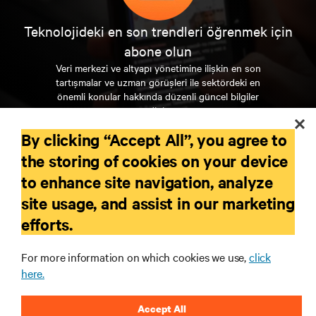
Teknolojideki en son trendleri öğrenmek için
abone olun
Veri merkezi ve altyapı yönetimine ilişkin en son
tartışmalar ve uzman görüşleri ile sektördeki en
önemli konular hakkında düzenli güncel bilgiler
edinin.
By clicking “Accept All”, you agree to
ŞİMDİ KAYDOLUN
the storing of cookies on your device
to enhance site navigation, analyze
KAYNAKLAR
site usage, and assist in our marketing
efforts.
DESTEK
For more information on which cookies we use,
click
here.
KURUMSAL
Accept All