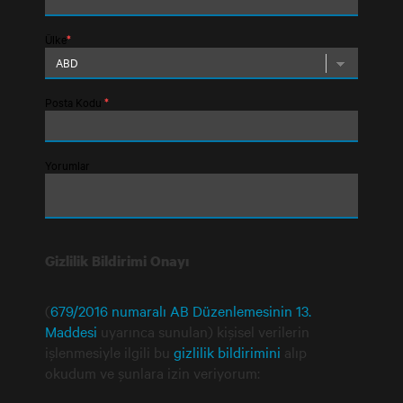
Ülke
*
Posta Kodu
*
Yorumlar
Gizlilik Bildirimi Onayı
(
679/2016 numaralı AB Düzenlemesinin 13.
Maddesi
uyarınca sunulan) kişisel verilerin
işlenmesiyle ilgili bu
gizlilik bildirimini
alıp
okudum ve şunlara izin veriyorum: