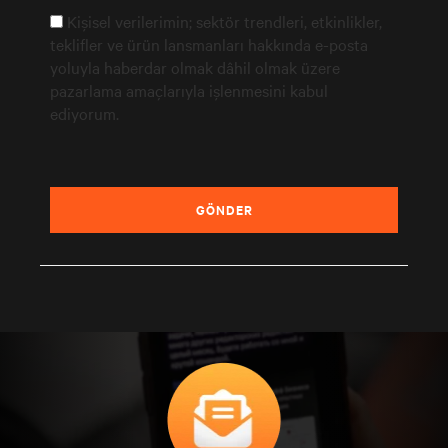
Kişisel verilerimin; sektör trendleri, etkinlikler,
teklifler ve ürün lansmanları hakkında e-posta
yoluyla haberdar olmak dâhil olmak üzere
pazarlama amaçlarıyla işlenmesini kabul
ediyorum.
GÖNDER