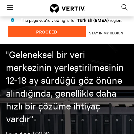
Menu
Op
sea
Turkish (EMEA)
The page you're viewing is for
region.
mod
PROCEED
STAY IN MY REGION
"Geleneksel bir veri
merkezinin yerleştirilmesinin
12-18 ay sürdüğü göz önüne
alındığında, genellikle daha
hızlı bir çözüme ihtiyaç
vardır"
Lucas Beran | OMDIA