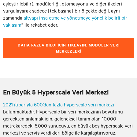
eşleştirilebilir), modülerliği, otomasyonu ve diğer ilkeleri
vurgulayarak sadece [tek başına] bir ölçekte değil, aynı
zamanda
altyapı inşa etme ve yönetmeye yönelik belirli bir
yaklaşım
” ile rekabet eder.
DAHA FAZLA BILGI IÇIN TIKLAYIN: MODÜLER VERI
MERKEZLERI
En Büyük 5 Hyperscale Veri Merkezi
2021 itibarıyla 600’den fazla hyperscale veri merkezi
bulunmaktadır. Hyperscale bir veri merkezinin boyutunu
gerçekten anlamak için, geleneksel tanım olan 10.000
metrekaredeki 5.000 sunucuyu, en büyük beş hyperscale veri
merkezi ve servis verdikleri bölge ile karşılaştırıyoruz.