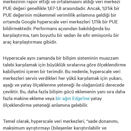
merkezinin rapor ettiği ve ortalamasını aldığı veri merkezi
PUE değeri genellikle 1,67-1,8 arasındadır. Ancak, 1,0’lık bir
PUE değerinin mükemmel verimlilik anlamına geldiği bir
ortamda Google hyperscale veri merkezleri 1,1’lik bir PUE
bildirmektedir. Performans açısından bakıldığında bu
karşılaştırma, tam boyutlu bir sedan ile sıfır emisyonlu bir
araç karşılaştırması gibidir.
Hyperscale aynı zamanda bir bilişim sisteminin muazzam
talebi karşılamak için büyüklük sıralarına göre ölçeklendirme
kabiliyetini içeren bir terimdir. Bu nedenle, hyperscale veri
merkezleri servis verdikleri her yükü karşılamak için yukarı,
aşağı ve yatay ölçeklenme yeteneği ile olağanüstü derecede
çeviktir. Bu, daha fazla bilişim gücü eklemenin yanı sıra daha
fazla makine ekleme veya
bir ağın Edge’ine
yatay
ölçeklendirme yeteneği anlamına gelebilir.
Temel olarak, hyperscale veri merkezleri, “sade donanımı,
maksimum ayrıştırmayı (bileşenler karıştırılabilir ve