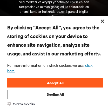
Veri merkezi ve altyapı yönetimine ilişkin en son
tartışmalar ve uzman görüşleri ile sektördeki en
önemli konular hakkında düzenli güncel bilgiler
edinin.
By clicking “Accept All”, you agree to the
ŞİMDİ KAYDOLUN
storing of cookies on your device to
enhance site navigation, analyze site
KAYNAKLAR
usage, and assist in our marketing efforts.
DESTEK
For more information on which cookies we use,
click
here.
KURUMSAL
Accept All
Decline All
MANAGE COOKIES
BIZIMLE ILETIŞIME GEÇIN