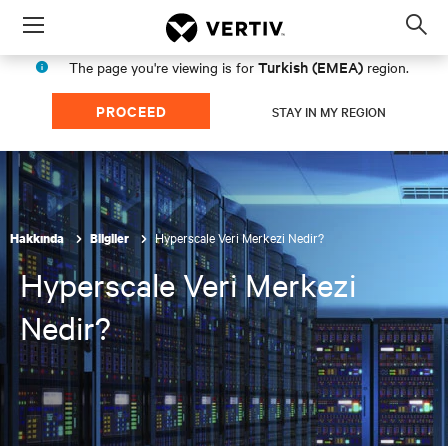
Menu
Op
sea
Turkish (EMEA)
The page you're viewing is for
region.
mod
PROCEED
STAY IN MY REGION
Hyperscale Veri Merkezi Nedir?
Hakkında
Bilgiler
Hyperscale Veri Merkezi
Nedir?