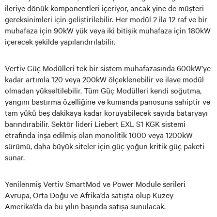
ileriye dönük komponentleri içeriyor, ancak yine de müşteri
gereksinimleri için geliştirilebilir. Her modül 2 ila 12 raf ve bir
muhafaza için 90kW yük veya iki bitişik muhafaza için 180kW
içerecek şekilde yapılandırılabilir.
Vertiv Güç Modülleri tek bir sistem muhafazasında 600kW’ye
kadar artımla 120 veya 200kW ölçeklenebilir ve ilave modül
olmadan yükseltilebilir. Tüm Güç Modülleri kendi soğutma,
yangını bastırma özelliğine ve kumanda panosuna sahiptir ve
tam yükü beş dakikaya kadar koruyabilecek sayıda bataryayı
barındırabilir. Sektör lideri Liebert EXL S1 KGK sistemi
etrafında inşa edilmiş olan monolitik 1000 veya 1200kW
sürümü, daha büyük siteler için güç yoğun kritik güç paketi
sunar.
Yenilenmiş Vertiv SmartMod ve Power Module serileri
Avrupa, Orta Doğu ve Afrika’da satışta olup Kuzey
Amerika’da da bu yılın başında satışa sunulacak.