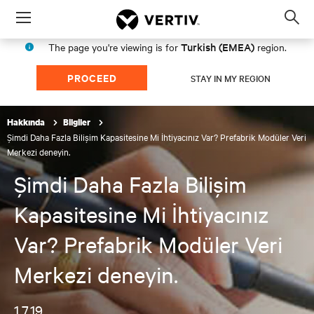
Menu
Op
sea
Turkish (EMEA)
The page you're viewing is for
region.
mod
PROCEED
STAY IN MY REGION
Hakkında
Bilgiler
Şimdi Daha Fazla Bilişim Kapasitesine Mi İhtiyacınız Var? Prefabrik Modüler Veri
Merkezi deneyin.
Şimdi Daha Fazla Bilişim
Kapasitesine Mi İhtiyacınız
Var? Prefabrik Modüler Veri
Merkezi deneyin.
1.7.19