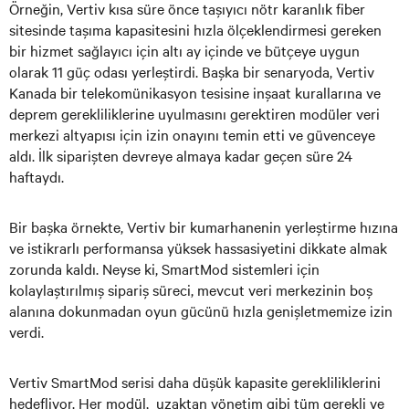
Örneğin, Vertiv kısa süre önce taşıyıcı nötr karanlık fiber
sitesinde taşıma kapasitesini hızla ölçeklendirmesi gereken
bir hizmet sağlayıcı için altı ay içinde ve bütçeye uygun
olarak 11 güç odası yerleştirdi. Başka bir senaryoda, Vertiv
Kanada bir telekomünikasyon tesisine inşaat kurallarına ve
deprem gerekliliklerine uyulmasını gerektiren modüler veri
merkezi altyapısı için izin onayını temin etti ve güvenceye
aldı. İlk siparişten devreye almaya kadar geçen süre 24
haftaydı.
Bir başka örnekte, Vertiv bir kumarhanenin yerleştirme hızına
ve istikrarlı performansa yüksek hassasiyetini dikkate almak
zorunda kaldı. Neyse ki, SmartMod sistemleri için
kolaylaştırılmış sipariş süreci, mevcut veri merkezinin boş
alanına dokunmadan oyun gücünü hızla genişletmemize izin
verdi.
Vertiv SmartMod serisi daha düşük kapasite gerekliliklerini
hedefliyor. Her modül, uzaktan yönetim gibi tüm gerekli ve