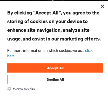
edinin.
By clicking “Accept All”, you agree to the
ŞİMDİ KAYDOLUN
storing of cookies on your device to
enhance site navigation, analyze site
KAYNAKLAR
usage, and assist in our marketing efforts.
DESTEK
For more information on which cookies we use,
click
here.
KURUMSAL
Accept All
Decline All
MANAGE COOKIES
BIZIMLE ILETIŞIME GEÇIN
Insta