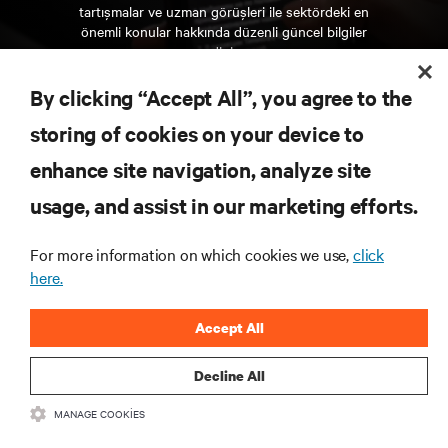
tartışmalar ve uzman görüşleri ile sektördeki en
önemli konular hakkında düzenli güncel bilgiler
edinin.
By clicking “Accept All”, you agree to the
ŞİMDİ KAYDOLUN
storing of cookies on your device to
enhance site navigation, analyze site
KAYNAKLAR
usage, and assist in our marketing efforts.
DESTEK
For more information on which cookies we use,
click
here.
KURUMSAL
Accept All
Decline All
MANAGE COOKIES
BIZIMLE ILETIŞIME GEÇIN