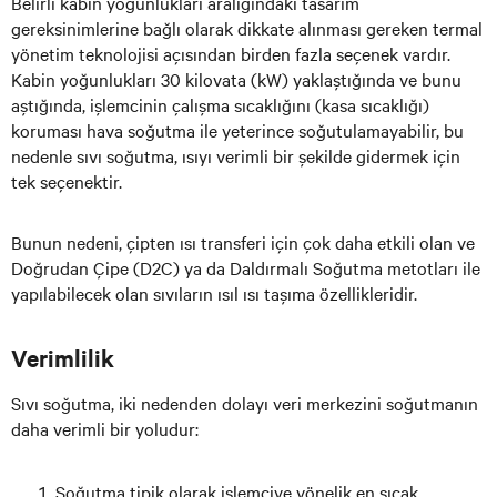
Belirli kabin yoğunlukları aralığındaki tasarım
gereksinimlerine bağlı olarak dikkate alınması gereken termal
yönetim teknolojisi açısından birden fazla seçenek vardır.
Kabin yoğunlukları 30 kilovata (kW) yaklaştığında ve bunu
aştığında, işlemcinin çalışma sıcaklığını (kasa sıcaklığı)
koruması hava soğutma ile yeterince soğutulamayabilir, bu
nedenle sıvı soğutma, ısıyı verimli bir şekilde gidermek için
tek seçenektir.
Bunun nedeni, çipten ısı transferi için çok daha etkili olan ve
Doğrudan Çipe (D2C) ya da Daldırmalı Soğutma metotları ile
yapılabilecek olan sıvıların ısıl ısı taşıma özellikleridir.
Verimlilik
Sıvı soğutma, iki nedenden dolayı veri merkezini soğutmanın
daha verimli bir yoludur:
Soğutma tipik olarak işlemciye yönelik en sıcak