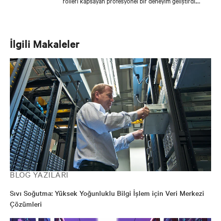
rolleri kapsayan profesyonel bir deneyim geliştirdi.
Massimiliano şu anda Vertiv’de Termal Yönetim
hakkında EMEA’da özelleştirilmiş çözümlerden ve Sıvı
Soğutma teknolojilerine derin bir odaklanmadan
sorumlu Uygulama Mühendisleri Ekibine liderlik
İlgili Makaleler
etmektedir.
BLOG YAZILARI
Sıvı Soğutma: Yüksek Yoğunluklu Bilgi İşlem için Veri Merkezi
Çözümleri