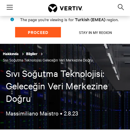
Menu
Op
sea
Turkish (EMEA)
The page you're viewing is for
region.
mod
PROCEED
STAY IN MY REGION
Hakkında
Bilgiler
Sıvı Soğutma Teknolojisi: Geleceğin Veri Merkezine Doğru
Sıvı Soğutma Teknolojisi:
Geleceğin Veri Merkezine
Doğru
Massimiliano Maistro •
2.8.23