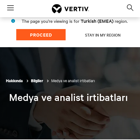
Menu
Op
sea
Turkish (EMEA)
The page you're viewing is for
region.
mod
PROCEED
STAY IN MY REGION
Medya ve analist irtibatları
Hakkında
Bilgiler
Medya ve analist irtibatları