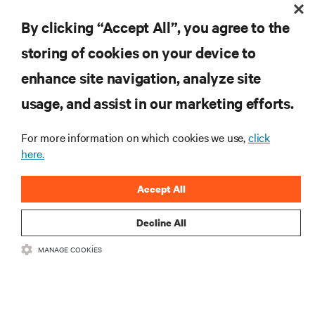
şi̇mdi̇ kaydolun
By clicking “Accept All”, you agree to the
storing of cookies on your device to
enhance site navigation, analyze site
KAYNAKLAR
usage, and assist in our marketing efforts.
DESTEK
For more information on which cookies we use,
click
here.
KURUMSAL
Accept All
Decline All
BIZIMLE ILETIŞIME GEÇIN
MANAGE COOKIES
Inst