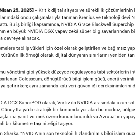
Kritik dijital altyapı ve süreklilik çözümlerinin
[Nisan 25, 2025] –
alanındaki öncü çalışmalarıyla tanınan iGenius ve teknoloji devi N
a attı. Bu iş birliği kapsamında, NVIDIA Grace Blackwell Superchip
nın en büyük NVIDIA DGX yapay zekâ süper bilgisayarlarından bi
da devreye alınacak.
lere tabi iş yükleri için özel olarak geliştirilen ve bağımsız ya
 türünün ilk örneği olarak, dijital dünyanın sınırlarını yeniden t
amu yönetimi gibi yüksek düzeyde regülasyona tabi sektörlerin iht
sarlanan Colosseum, dönüştürücü bilgi işlem gücü, enerji verimlil
aya getirirken; aynı zamanda katı veri güvenliği gereksinimlerini
IA DGX SuperPOD olarak, Vertiv ile NVIDIA arasındaki uzun soluk
. Güney İtalya’da stratejik bir konumda yer alan bu merkez, bölg
yaçlarına yanıt vermek üzere konumlandırıldı ve Avrupa’nın yapa
bir kilometre taşı niteliği taşıyor.
n Sharka, “NVIDIA’nın son teknoloji hızlandırılmış bilgi işlem güc