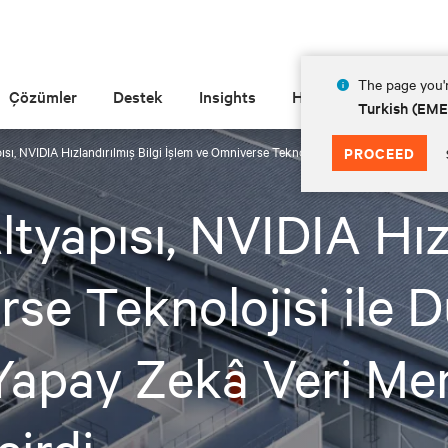
The page you'r
Çözümler
Destek
Insights
Hakkında
Turkish (EM
apısı, NVIDIA Hızlandırılmış Bilgi İşlem ve Omniverse Teknolojisi ile Dünyanın En B
PROCEED
ltyapısı, NVIDIA Hız
se Teknolojisi ile 
apay Zekâ Veri Mer