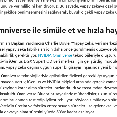
nu ve verimliliğini kanıtlıyoruz. Bu sayede, yapay zekâya özel 
ı bir şekilde benimsenmesini sağlayarak, büyük ölçekli yapay zekâ
niverse ile simüle et ve hızla ha
ları Başkan Yardımcısı Charlie Boyle, “Yapay zekâ, veri merkez
esel yapay zekâ fabrikaları için daha önce görülmemiş düzeyde ölçe
abilirlik gerektiriyor.
NVIDIA Omniverse
teknolojileriyle oluşturul
ertiv’in iGenius DGX SuperPOD veri merkezi için geliştirdiği modül
m, yapay zekâ çağına uygun süper bilgisayar inşasında yeni bir st
niverse teknolojileriyle geliştirilen fiziksel gerçekliğe uygun bir
 sayede Vertiv, iGenius ve NVIDIA ekipleri arasında gerçek zamanlı
üzeyinde karar alma süreçleri hızlandırıldı ve tasarımdan devre
kısaltıldı. Omniverse Blueprint sayesinde mühendisler, uzun süre
rımları anında test edip iyileştirebiliyor; böylece simülasyon sür
. Vertiv’in üretim ve fabrika entegrasyon süreçleri ise geleneksel v
la devreye alma süresini yüzde 50’ye kadar azaltıyor.