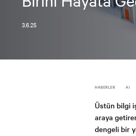
Birini Hayata Ge
3.6.25
HABERLER
AI
Üstün bilgi i
araya getire
dengeli bir 