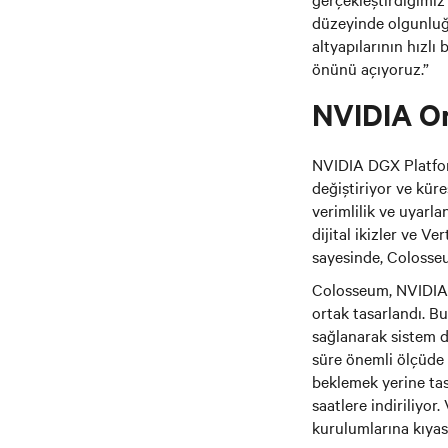
düzeyinde olgunluğu
altyapılarının hızl
önünü açıyoruz.”
NVIDIA Om
NVIDIA DGX Platform
değiştiriyor ve kür
verimlilik ve uyarlan
dijital ikizler ve V
sayesinde, Colosseu
Colosseum, NVIDIA Om
ortak tasarlandı. Bu
sağlanarak sistem d
süre önemli ölçüde 
beklemek yerine tasa
saatlere indiriliyor
kurulumlarına kıyas