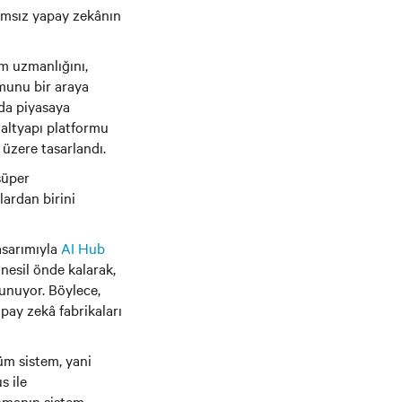
ğımsız yapay zekânın
im uzmanlığını,
munu bir araya
nda piyasaya
 altyapı platformu
 üzere tasarlandı.
süper
lardan birini
tasarımıyla
AI Hub
nesil önde kalarak,
unuyor. Böylece,
pay zekâ fabrikaları
tüm sistem, yani
s ile
sunmanın sistem