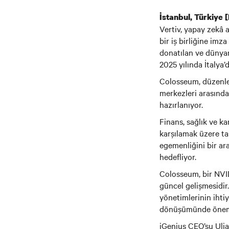
İstanbul, Türkiye 
Vertiv, yapay zekâ 
bir iş birliğine imz
donatılan ve dünya
2025 yılında İtalya’
Colosseum, düzenleme
merkezleri arasında
hazırlanıyor.
Finans, sağlık ve k
karşılamak üzere ta
egemenliğini bir ar
hedefliyor.
Colosseum, bir NVID
güncel gelişmesidir
yönetimlerinin ihti
dönüşümünde önemli 
iGenius CEO’su Ulja