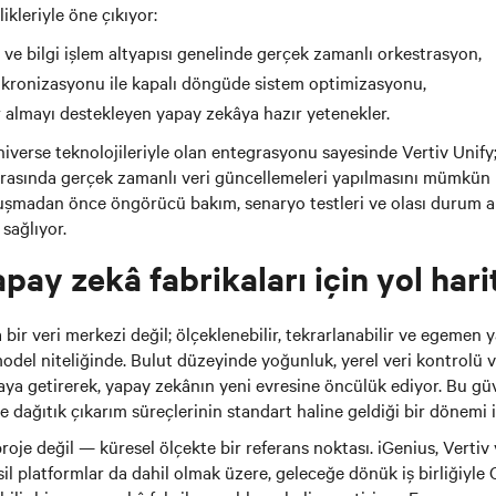
ikleriyle öne çıkıyor:
ve bilgi işlem altyapısı genelinde gerçek zamanlı orkestrasyon,
senkronizasyonu ile kapalı döngüde sistem optimizasyonu,
almayı destekleyen yapay zekâya hazır yetenekler.
verse teknolojileriyle olan entegrasyonu sayesinde Vertiv Unify; 
r arasında gerçek zamanlı veri güncellemeleri yapılmasını mümkün k
uşmadan önce öngörücü bakım, senaryo testleri ve olası durum an
 sağlıyor.
pay zekâ fabrikaları için yol hari
bir veri merkezi değil; ölçeklenebilir, tekrarlanabilir ve egemen 
r model niteliğinde. Bulut düzeyinde yoğunluk, yerel veri kontrol
raya getirerek, yapay zekânın yeni evresine öncülük ediyor. Bu güve
dağıtık çıkarım süreçlerinin standart haline geldiği bir dönemi i
 proje değil — küresel ölçekte bir referans noktası. iGenius, Verti
il platformlar da dahil olmak üzere, geleceğe dönük iş birliğiyl