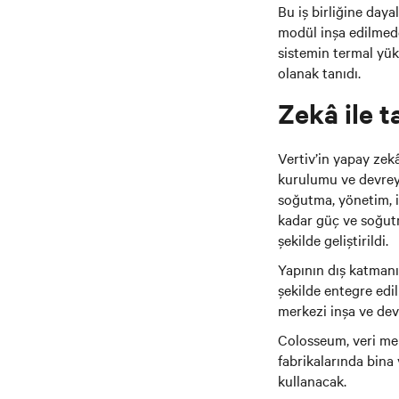
Bu iş birliğine day
modül inşa edilmed
sistemin termal yük
olanak tanıdı.
Zekâ ile t
Vertiv’in yapay zekâ
kurulumu ve devrey
soğutma, yönetim, i
kadar güç ve soğutm
şekilde geliştirildi.
Yapının dış katmanı,
şekilde entegre edil
merkezi inşa ve dev
Colosseum, veri me
fabrikalarında bina
kullanacak.