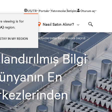
US/TR
Portals
Yatırımcılar
İletişim
Oturum aç
e viewing is for
Nasıl Satın Alınır?
EA)
region.
Search
üyük Egemen Yapay Zekâ Veri Merkezlerinden Birini Hayata Geçirdi
STAY IN MY REGION
landırılmış Bilgi
Dünyanın En
kezlerinden