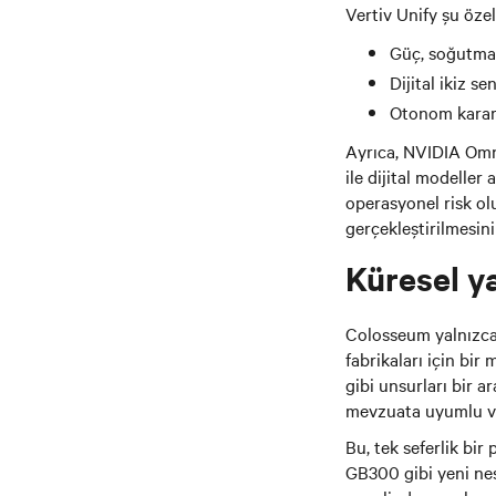
Vertiv Unify şu özell
Güç, soğutma 
Dijital ikiz 
Otonom karar 
Ayrıca, NVIDIA Omni
ile dijital modelle
operasyonel risk ol
gerçekleştirilmesini
Küresel ya
Colosseum yalnızca 
fabrikaları için bi
gibi unsurları bir a
mevzuata uyumlu ve 
Bu, tek seferlik bir
GB300 gibi yeni nes