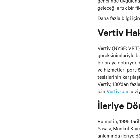
genelinde uygulanab
geleceği artık bir f
Daha fazla bilgi içi
Vertiv Ha
Vertiv (NYSE: VRT) m
gereksinimleriyle b
bir araya getiriyor
ve hizmetleri portf
tesislerinin karşıl
Vertiv, 130’dan fazl
için
Vertiv.com
’u zi
İleriye Dö
Bu metin, 1995 tar
Yasası, Menkul Kıym
anlamında ileriye dö