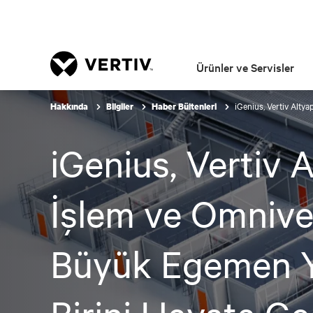
Ürünler ve Servisler
iGenius, Vertiv Alty
Hakkında
Bilgiler
Haber Bültenleri
iGenius, Vertiv A
İşlem ve Omniver
Büyük Egemen Y