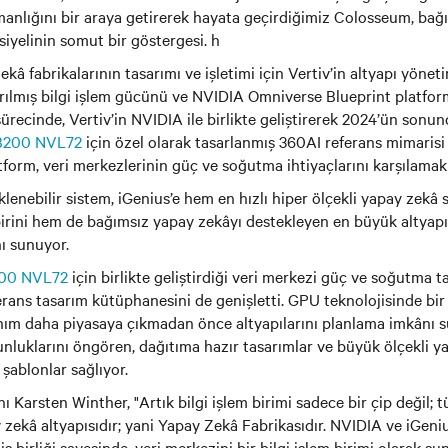
zmanlığını bir araya getirerek hayata geçirdiğimiz Colosseum, ba
yelinin somut bir göstergesi. h
â fabrikalarının tasarımı ve işletimi için Vertiv’in altyapı yönet
rılmış bilgi işlem gücünü ve NVIDIA Omniverse Blueprint platfor
sürecinde, Vertiv’in NVIDIA ile birlikte geliştirerek 2024’ün sonu
B200 NVL72
için özel olarak tasarlanmış 360AI referans mimarisi
atform, veri merkezlerinin güç ve soğutma ihtiyaçlarını karşılamak
lenebilir sistem, iGenius’e hem en hızlı hiper ölçekli yapay zekâ 
birini hem de bağımsız yapay zekâyı destekleyen en büyük altyapı
ı sunuyor.
00 NVL72
için birlikte geliştirdiği veri merkezi güç ve soğutma 
rans tasarım kütüphanesini de genişletti. GPU teknolojisinde bir 
nım daha piyasaya çıkmadan önce altyapılarını planlama imkânı s
nluklarını öngören, dağıtıma hazır tasarımlar ve büyük ölçekli ya
r şablonlar sağlıyor.
Karsten Winther, "Artık bilgi işlem birimi sadece bir çip değil; 
 zekâ altyapısıdır; yani Yapay Zekâ Fabrikasıdır. NVIDIA ve iGeniu
iş birliği sayesinde, veri merkezini bir bilgi işlem birimi olarak 