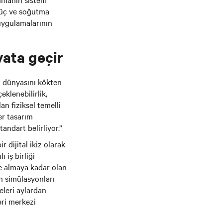
güç ve soğutma
 uygulamalarının
yata geçir
i dünyasını kökten
klenebilirlik,
an fiziksel temelli
er tasarım
andart belirliyor.”
 dijital ikiz olarak
 iş birliği
ye almaya kadar olan
n simülasyonları
eleri aylardan
eri merkezi