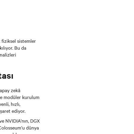
fiziksel sistemler
ılıyor. Bu da
alizleri
tası
yapay zekâ
ü ve modüler kurulum
nli, hızlı,
şaret ediyor.
v ve NVIDIA’nın, DGX
e Colosseum’u dünya