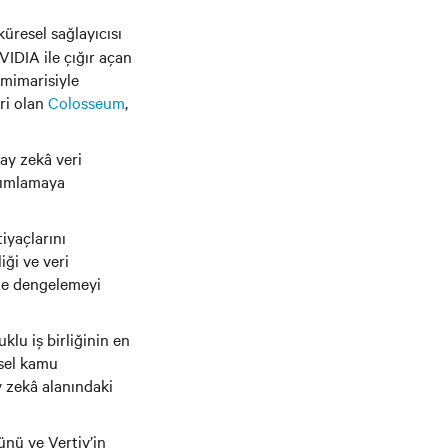
 küresel sağlayıcısı
VIDIA ile çığır açan
 mimarisiyle
ri olan
Colosseum
,
pay zekâ veri
anımlamaya
iyaçlarını
iği ve veri
 de dengelemeyi
lu iş birliğinin en
esel kamu
y zekâ alanındaki
ünü ve Vertiv’in