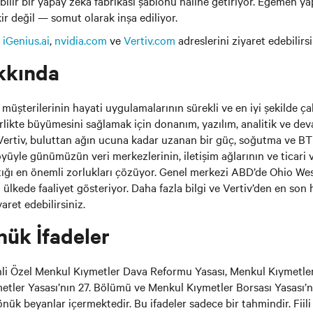
ilir bir yapay zekâ fabrikası şablonu haline getiriyor. Egemen y
ikir değil — somut olarak inşa ediliyor.
n
iGenius.ai
,
nvidia.com
ve
Vertiv.com
adreslerini ziyaret edebilirsi
kkında
üşterilerinin hayati uygulamalarının sürekli ve en iyi şekilde çal
irlikte büyümesini sağlamak için donanım, yazılım, analitik ve de
. Vertiv, buluttan ağın ucuna kadar uzanan bir güç, soğutma ve BT
öyüyle günümüzün veri merkezlerinin, iletişim ağlarının ve ticari 
aştığı en önemli zorlukları çözüyor. Genel merkezi ABD’de Ohio We
a ülkede faaliyet gösteriyor. Daha fazla bilgi ve Vertiv’den en son 
yaret edebilirsiniz.
nük İfadeler
ihli Özel Menkul Kıymetler Dava Reformu Yasası, Menkul Kıymetl
etler Yasası’nın 27. Bölümü ve Menkul Kıymetler Borsası Yasası’
nük beyanlar içermektedir. Bu ifadeler sadece bir tahmindir. Fiili