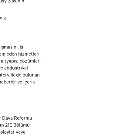
apay zekânın
niz.
ışmasını, iş
vam eden hizmetleri
 altyapısı çözümleri
ve endüstriyel
sterville’de bulunan
haberler ve içerik
er Dava Reformu
nın 21E Bölümü
 olaylar veya