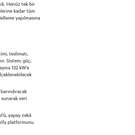
dı. Henüz tek bir
mlerine kadar tüm
odelleme yapılmasına
mi, teslimatı,
r. Sistem; güç,
aşına 132 kW’a
lçeklenebilecek
n barındıracak
i sunarak veri
l’ü, yapay zekâ
nify platformunu