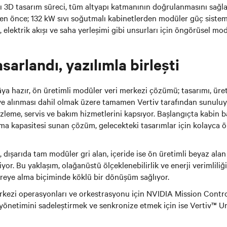
alı 3D tasarım süreci, tüm altyapı katmanının doğrulanmasını sağla
en önce; 132 kW sıvı soğutmalı kabinetlerden modüler güç siste
, elektrik akışı ve saha yerleşimi gibi unsurları için öngörüsel m
asarlandı, yazılımla birleşti
ya hazır, ön üretimli modüler veri merkezi çözümü; tasarımı, üreti
e alınması dahil olmak üzere tamamen Vertiv tarafından sunuluyo
zleme, servis ve bakım hizmetlerini kapsıyor. Başlangıçta kabin b
a kapasitesi sunan çözüm, gelecekteki tasarımlar için kolayca ö
 dışarıda tam modüler gri alan, içeride ise ön üretimli beyaz ala
iyor. Bu yaklaşım, olağanüstü ölçeklenebilirlik ve enerji verimliliğ
reye alma biçiminde köklü bir dönüşüm sağlıyor.
rkezi operasyonları ve orkestrasyonu için NVIDIA Mission Contro
 yönetimini sadeleştirmek ve senkronize etmek için ise Vertiv™ U