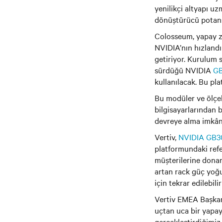
yenilikçi altyapı u
dönüştürücü potansi
Colosseum, yapay zek
NVIDIA’nın hızlandı
getiriyor. Kurulum 
sürdüğü NVIDIA
G
kullanılacak. Bu pl
Bu modüler ve ölçek
bilgisayarlarından 
devreye alma imkân
Vertiv,
NVIDIA GB3
platformundaki refe
müşterilerine dona
artan rack güç yoğu
için tekrar edilebili
Vertiv EMEA Başkanı 
uçtan uca bir yapay
gerçekleştirdiğimiz 