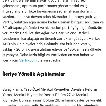
Vertiv müşterilerinin hayati uygulamalarının sürekli
çalışmasını, optimum performans göstermesini ve iş
ihtiyaçlarıyla birlikte büyümesini sağlamak için donanım,
yazılım, analiz ve devam eden hizmetleri bir araya getiriyor.
Vertiv, buluttan ağın ucuna kadar uzanan bir güç, soğutma ve
BT altyapısı çözümleri ve hizmetleri portföyüyle günümüzün
veri merkezleri, iletişim ağları ve ticari ve endüstriyel
tesislerinin karşılaştığı en önemli zorlukları çözüyor. Merkezi
ABD'nin Ohio eyaletinde, Columbus'ta bulunan Vertiv,
yaklaşık 20 bin kişiyi istihdam ediyor ve 130’dan fazla ülkede
iş yapıyor. Daha fazla bilgi ve Vertiv’den en son haber ve
içerik için
Vertiv.com
’u ziyaret edin.
İleriye Yönelik Açıklamalar
Bu açıklama, 1995 Özel Menkul Kıymetler Davaları Reform
Yasası, Menkul Kıymetler Yasası Bölüm 27 ve Menkul
Kıymetler Borsası Yasası Bölüm 21E anlamında ileriye yönelik
beyanlar içermektedir. Bu açıklamalar sadece bir tahmindir.