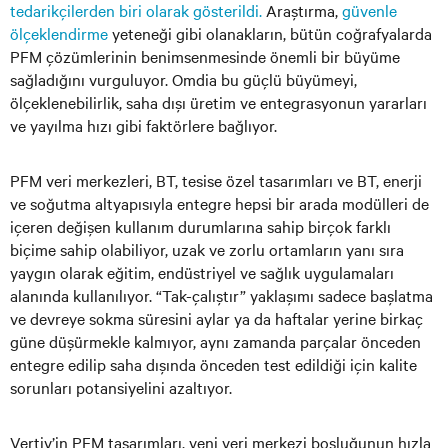
tedarikçilerden biri olarak gösterildi.
Araştırma,
güvenle
ölçeklendirme
yeteneği gibi olanakların, bütün coğrafyalarda
PFM çözümlerinin benimsenmesinde önemli bir büyüme
sağladığını vurguluyor. Omdia bu güçlü büyümeyi,
ölçeklenebilirlik, saha dışı üretim ve entegrasyonun yararları
ve yayılma hızı gibi faktörlere bağlıyor.
PFM veri merkezleri, BT, tesise özel tasarımları ve BT, enerji
ve soğutma altyapısıyla entegre hepsi bir arada modülleri de
içeren değişen kullanım durumlarına sahip birçok farklı
biçime sahip olabiliyor, uzak ve zorlu ortamların yanı sıra
yaygın olarak eğitim, endüstriyel ve sağlık uygulamaları
alanında kullanılıyor. “Tak-çalıştır” yaklaşımı sadece başlatma
ve devreye sokma süresini aylar ya da haftalar yerine birkaç
güne düşürmekle kalmıyor, aynı zamanda parçalar önceden
entegre edilip saha dışında önceden test edildiği için kalite
sorunları potansiyelini azaltıyor.
Vertiv’in PFM tasarımları, yeni veri merkezi boşluğunun hızla