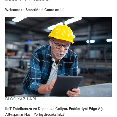
Welcome to SmartMod! Come on in!
BLOG YAZILARI
IIoT Fabrikanıza ve Deponuza Geliyor. Endüstriyel Edge Ağ
Altyapınızı Nasıl Yerleştireceksiniz?