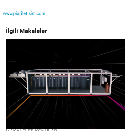
www.piariletisim.com
İlgili Makaleler
MAKALELER KONULAR