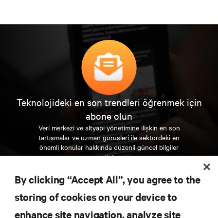
Teknolojideki en son trendleri öğrenmek için
abone olun
Veri merkezi ve altyapı yönetimine ilişkin en son
tartışmalar ve uzman görüşleri ile sektördeki en
önemli konular hakkında düzenli güncel bilgiler
edinin.
By clicking “Accept All”, you agree to the
ŞİMDİ KAYDOLUN
storing of cookies on your device to
enhance site navigation, analyze site
KAYNAKLAR