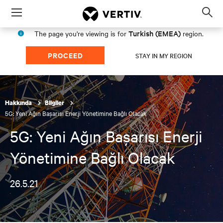
Menu
Op
sea
Turkish (EMEA)
The page you're viewing is for
region.
mod
PROCEED
STAY IN MY REGION
Hakkında
Bilgiler
5G: Yeni Ağın Başarısı Enerji Yönetimine Bağlı Olacak
5G: Yeni Ağın Başarısı Enerji
Yönetimine Bağlı Olacak
26.5.21