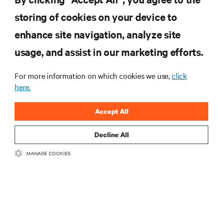
storing of cookies on your device to
enhance site navigation, analyze site
KAYNAKLAR
usage, and assist in our marketing efforts.
DESTEK
For more information on which cookies we use,
click
here.
KURUMSAL
Accept All
Decline All
MANAGE COOKIES
BIZIMLE ILETIŞIME GEÇIN
Insta
•
•
Kullanım Şartları
Veri Gizliliği ve Çerez Politikası
Erişilebilirlik Beyanı