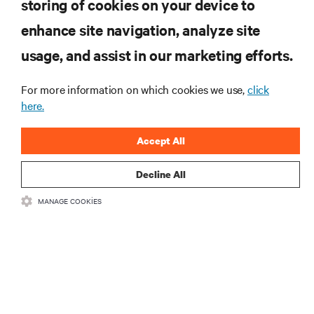
storing of cookies on your device to
enhance site navigation, analyze site
KAYNAKLAR
usage, and assist in our marketing efforts.
DESTEK
For more information on which cookies we use,
click
here.
KURUMSAL
Accept All
Decline All
MANAGE COOKIES
BIZIMLE ILETIŞIME GEÇIN
Insta
•
•
Kullanım Şartları
Veri Gizliliği ve Çerez Politikası
Erişilebilirlik Beyanı
©
2026 Vertiv Group Corp. Tüm hakları saklıdır.