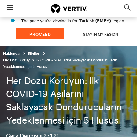
Menu
Op
sea
Turkish (EMEA)
The page you're viewing is for
region.
mod
PROCEED
STAY IN MY REGION
Hakkında
Bilgiler
Her Dozu Koruyun: İlk COVID-19 Aşılarını Saklayacak Dondurucuların
Yedeklenmesi için 5 Husus
Her Dozu Koruyun: İlk
COVID-19 Aşılarını
Saklayacak Dondurucuların
Yedeklenmesi için 5 Husus
Gary Dennis •
27.1.21