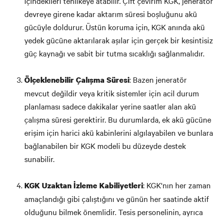
içindekileri tehlikeye atabilir. Çift çevirim KGK, jeneratör
devreye girene kadar aktarım süresi boşluğunu akü
gücüyle doldurur. Üstün koruma için, KGK anında akü
yedek gücüne aktarılarak aşılar için gerçek bir kesintisiz
güç kaynağı ve sabit bir tutma sıcaklığı sağlanmalıdır.
: Bazen jeneratör
Ölçeklenebilir Çalışma Süresi
mevcut değildir veya kritik sistemler için acil durum
planlaması sadece dakikalar yerine saatler alan akü
çalışma süresi gerektirir. Bu durumlarda, ek akü gücüne
erişim için harici akü kabinlerini algılayabilen ve bunlara
bağlanabilen bir KGK modeli bu düzeyde destek
sunabilir.
: KGK'nın her zaman
KGK Uzaktan İzleme
Kabiliyetleri
amaçlandığı gibi çalıştığını ve günün her saatinde aktif
olduğunu bilmek önemlidir. Tesis personelinin, ayrıca