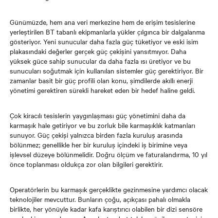
Günümüzde, hem ana veri merkezine hem de erişim tesislerine
yerleştirilen BT tabanlı ekipmanlarla yükler çılgınca bir dalgalanma
gösteriyor. Yeni sunucular daha fazla güç tüketiyor ve eski isim
plakasındaki değerler gerçek güç çekişini yansıtmıyor. Daha
yüksek güce sahip sunucular da daha fazla ısı üretiyor ve bu
sunucuları soğutmak için kullanılan sistemler güç gerektiriyor. Bir
zamanlar basit bir güç profili olan konu, şimdilerde akıllı enerji
yönetimi gerektiren sürekli hareket eden bir hedef haline geldi.
Çok kiracılı tesislerin yaygınlaşması güç yönetimini daha da
karmaşık hale getiriyor ve bu zorluk bile karmaşıklık katmanları
sunuyor. Güç çekişi yalnızca birden fazla kuruluş arasında
bölünmez; genellikle her bir kuruluş içindeki iş birimine veya
işlevsel düzeye bölünmelidir. Doğru ölçüm ve faturalandırma, 10 yıl
önce toplanması oldukça zor olan bilgileri gerektirir.
Operatörlerin bu karmaşık gerçeklikte gezinmesine yardımcı olacak
teknolojiler mevcuttur. Bunların çoğu, açıkçası pahalı olmakla
birlikte, her yönüyle kadar kafa karıştırıcı olabilen bir dizi sensöre