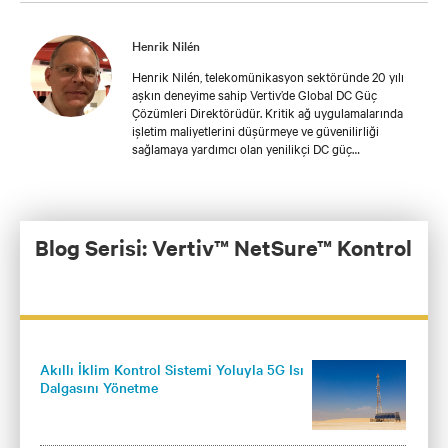
Henrik Nilén
Henrik Nilén, telekomünikasyon sektöründe 20 yılı
aşkın deneyime sahip Vertiv’de Global DC Güç
Çözümleri Direktörüdür. Kritik ağ uygulamalarında
işletim maliyetlerini düşürmeye ve güvenilirliği
sağlamaya yardımcı olan yenilikçi DC güç
çözümlerine odaklanarak, dünya çapındaki büyük
operatörler ve servis sağlayıcılarla yakın bir iş birliği
içinde çalışmaktadır. Henrik, daha fazla tesis
kullanılabilirliği ve enerji verimliliği için güç dağıtımını
izlemeye yönelik bir yazılım ve donanım çözümü olan
Blog Serisi: Vertiv™ NetSure™ Kontrol
Akıllı Yük Yönetimi için bir patente sahiptir.
Akıllı İklim Kontrol Sistemi Yoluyla 5G Isı
Dalgasını Yönetme