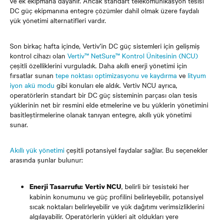
ve ek ekipmana dayanır. Ancak standart telekomünikasyon tesisi
DC güç ekipmanına entegre çözümler dahil olmak üzere faydalı
yük yönetimi alternatifleri vardır.
Son birkaç hafta içinde, Vertiv’in DC güç sistemleri için gelişmiş
kontrol cihazı olan
Vertiv™ NetSure™ Kontrol Ünitesinin (NCU)
çeşitli özelliklerini vurguladık. Daha akıllı enerji yönetimi için
fırsatlar sunan
tepe noktası optimizasyonu ve kaydırma
ve
lityum
iyon akü modu
gibi konuları ele aldık. Vertiv NCU ayrıca,
operatörlerin standart bir DC güç sisteminin parçası olan tesis
yüklerinin net bir resmini elde etmelerine ve bu yüklerin yönetimini
basitleştirmelerine olanak tanıyan entegre, akıllı yük yönetimi
sunar.
Akıllı yük yönetimi
çeşitli potansiyel faydalar sağlar. Bu seçenekler
arasında şunlar bulunur:
, belirli bir tesisteki her
Enerji Tasarrufu:
Vertiv NCU
kabinin konumunu ve güç profilini belirleyebilir, potansiyel
sıcak noktaları belirleyebilir ve yük dağıtımı verimsizliklerini
algılayabilir. Operatörlerin yükleri ait oldukları yere