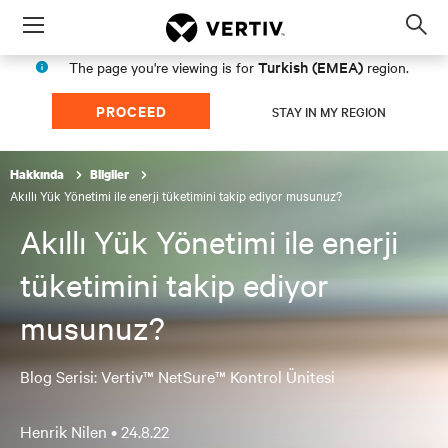
Menu
Op
sea
Turkish (EMEA)
The page you're viewing is for
region.
mod
PROCEED
STAY IN MY REGION
Hakkında
Bilgiler
Akıllı Yük Yönetimi ile enerji tüketimini takip ediyor musunuz?
Akıllı Yük Yönetimi ile enerji
tüketimini takip ediyor
musunuz?
Blog Serisi: Vertiv™ NetSure™ Kontrol Ünitesi
Henrik Nilen •
24.8.22