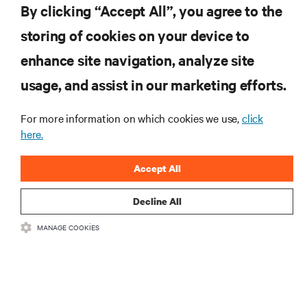
By clicking “Accept All”, you agree to the
ŞİMDİ KAYDOLUN
storing of cookies on your device to
enhance site navigation, analyze site
KAYNAKLAR
usage, and assist in our marketing efforts.
DESTEK
For more information on which cookies we use,
click
here.
KURUMSAL
Accept All
Decline All
MANAGE COOKIES
BIZIMLE ILETIŞIME GEÇIN
Insta
•
•