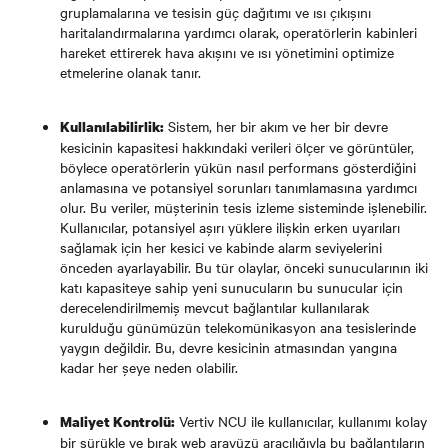
gruplamalarına ve tesisin güç dağıtımı ve ısı çıkışını
haritalandırmalarına yardımcı olarak, operatörlerin kabinleri
hareket ettirerek hava akışını ve ısı yönetimini optimize
etmelerine olanak tanır.
Sistem, her bir akım ve her bir devre
Kullanılabilirlik:
kesicinin kapasitesi hakkındaki verileri ölçer ve görüntüler,
böylece operatörlerin yükün nasıl performans gösterdiğini
anlamasına ve potansiyel sorunları tanımlamasına yardımcı
olur. Bu veriler, müşterinin tesis izleme sisteminde işlenebilir.
Kullanıcılar, potansiyel aşırı yüklere ilişkin erken uyarıları
sağlamak için her kesici ve kabinde alarm seviyelerini
önceden ayarlayabilir. Bu tür olaylar, önceki sunucularının iki
katı kapasiteye sahip yeni sunucuların bu sunucular için
derecelendirilmemiş mevcut bağlantılar kullanılarak
kurulduğu günümüzün telekomünikasyon ana tesislerinde
yaygın değildir. Bu, devre kesicinin atmasından yangına
kadar her şeye neden olabilir.
Vertiv NCU ile kullanıcılar, kullanımı kolay
Maliyet Kontrolü:
bir sürükle ve bırak web arayüzü aracılığıyla bu bağlantıların