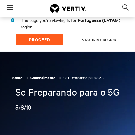
Menu
Op
sea
Portuguese (LATAM)
The page you're viewing is for
mod
region.
PROCEED
STAY IN MY REGION
Se Preparando para o 5G
Sobre
Conhecimento
Se Preparando para o 5G
5/6/19