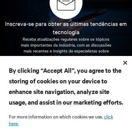
Inscreva-se para obter as últimas tendências em
tecnologia
Receba atualizações regulares sobre os tópicos
mais importantes da indústria, com as discussões
mais recentes e insights de especialistas sobre
gerenciamento de infraestrutura e de data center.
By clicking “Accept All”, you agree to the
INSCREVA-SE AGORA
storing of cookies on your device to
enhance site navigation, analyze site
RECURSOS
usage, and assist in our marketing efforts.
SUPORTE
For more information on which cookies we use,
click
here.
CORPORATIVO