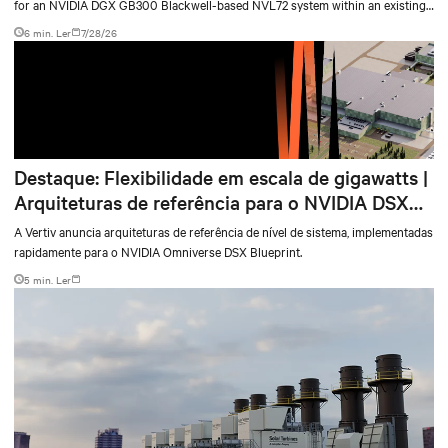
for an NVIDIA DGX GB300 Blackwell-based NVL72 system within an existing
facility, creating a repeatable model for high-density, liquid-cooled AI
6 min. Ler
7/28/26
environments.
Destaque: Flexibilidade em escala de gigawatts |
Arquiteturas de referência para o NVIDIA DSX
Blueprint
A Vertiv anuncia arquiteturas de referência de nível de sistema, implementadas
rapidamente para o NVIDIA Omniverse DSX Blueprint.
5 min. Ler