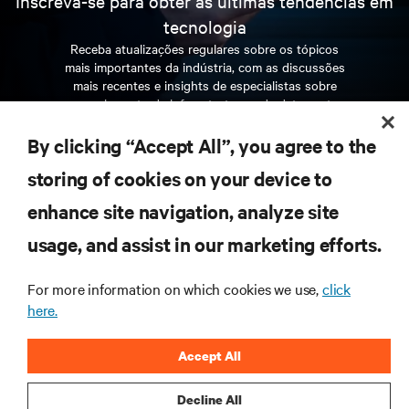
Inscreva-se para obter as últimas tendências em
tecnologia
Receba atualizações regulares sobre os tópicos
mais importantes da indústria, com as discussões
mais recentes e insights de especialistas sobre
gerenciamento de infraestrutura e de data center.
By clicking “Accept All”, you agree to the
INSCREVA-SE AGORA
storing of cookies on your device to
enhance site navigation, analyze site
RECURSOS
usage, and assist in our marketing efforts.
SUPORTE
For more information on which cookies we use,
click
here.
CORPORATIVO
Accept All
Decline All