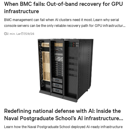
When BMC fails: Out-of-band recovery for GPU
infrastructure
BMC management can fail when AI clusters need it most. Learn why serial
console servers can be the only reliable recovery path for GPU infrastructure
at scale.
2 min. Ler
7/29/26
Redefining national defense with AI: Inside the
Naval Postgraduate School’s AI infrastructure
deployment
Learn how the Naval Postgraduate School deployed AI-ready infrastructure