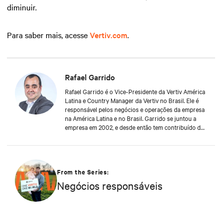
diminuir.
Para saber mais, acesse
Vertiv.com
.
Rafael Garrido
Rafael Garrido é o Vice-Presidente da Vertiv América
Latina e Country Manager da Vertiv no Brasil. Ele é
responsável pelos negócios e operações da empresa
na América Latina e no Brasil. Garrido se juntou a
empresa em 2002, e desde então tem contribuído de
forma significativa para o crescimento sustentável da
empresa. Essa realização é reforçada pelo profundo
comprometimento de Garrido com os clientes,
sempre buscando antecipar seus desafios e
rapidamente propondo novas soluções para apoiar a
From the Series:
continuidade digital dos negócios dos usuários finais
Negócios responsáveis
das soluções e serviços da Vertiv.