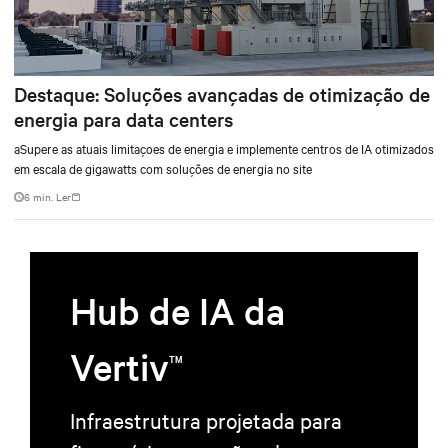
Destaque: Soluções avançadas de otimização de
energia para data centers
aSupere as atuais limitaçoes de energia e implemente centros de IA otimizados
em escala de gigawatts com soluções de energia no site
6 min. Ler
Hub de IA da
Vertiv
TM
Infraestrutura projetada para