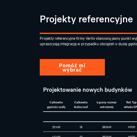
Projekty referencyjne
Projekty referencyjne firmy Vertiv stanowią jasny punkt wy
upraszczają integrację w przypadku obciążeń o dużej gęsto
Pomóż mi
wybrać
Projektowanie nowych budynków
Całkowita
Całkowita
Łączny rozmiar
Ref. Typ
gęstość szafy
liczba szaf
wdrożenia
układu G
20 kW
18
360kW
H100
40 kW
10
360kW
H100