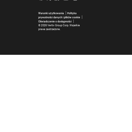
Warunki użytkowania
Polityka
prywatności danych i plików cookie
Oświadczenie o dostępności
©
2026 Vertiv Group Corp. Wszelkie
prawa zastrzeżone.