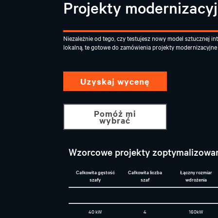
Projekty modernizacy
Niezależnie od tego, czy testujesz nowy model sztucznej int
lokalną, te gotowe do zamówienia projekty modernizacyjne
Uzyskaj wycenę
Pomóż mi
wybrać
Wzorcowe projekty zoptymalizowan
Całkowita gęstość
Całkowita liczba
Łączny rozmiar
szafy
szaf
wdrożenia
40 kW
4
160kW