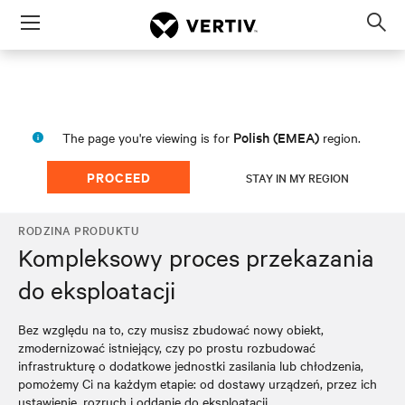
Menu
Op
sea
mod
Polish (EMEA)
The page you're viewing is for
region.
PROCEED
STAY IN MY REGION
RODZINA PRODUKTU
Kompleksowy proces przekazania
do eksploatacji
Bez względu na to, czy musisz zbudować nowy obiekt,
zmodernizować istniejący, czy po prostu rozbudować
infrastrukturę o dodatkowe jednostki zasilania lub chłodzenia,
pomożemy Ci na każdym etapie: od dostawy urządzeń, przez ich
ustawienie, rozruch i oddanie do eksploatacji.