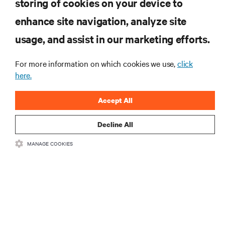
storing of cookies on your device to
otrzymuj najnowsze informacje o
produktach oraz aktualności branżowe
enhance site navigation, analyze site
od Vertiv.
usage, and assist in our marketing efforts.
For more information on which cookies we use,
click
here.
ZAREJESTRUJ SIĘ
Accept All
Decline All
MANAGE COOKIES
ZASOBY